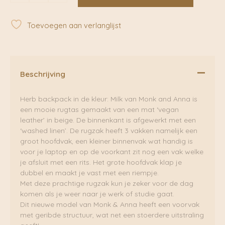
Backpack
|
Toevoegen aan verlanglijst
Monk&Anna
aantal
Beschrijving
Herb backpack in de kleur: Milk van Monk and Anna is
een mooie rugtas gemaakt van een mat ‘vegan
leather’ in beige. De binnenkant is afgewerkt met een
‘washed linen’. De rugzak heeft 3 vakken namelijk een
groot hoofdvak, een kleiner binnenvak wat handig is
voor je laptop en op de voorkant zit nog een vak welke
je afsluit met een rits. Het grote hoofdvak klap je
dubbel en maakt je vast met een riempje.
Met deze prachtige rugzak kun je zeker voor de dag
komen als je weer naar je werk of studie gaat.
Dit nieuwe model van Monk & Anna heeft een voorvak
met geribde structuur, wat net een stoerdere uitstraling