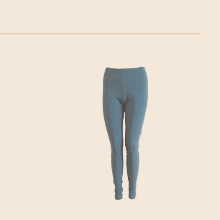
 zij landelijke dekking. Waar mogelijk worden onze
werkelijk met de fiets bezorgd. Klik voor meer informatie
fietskoeriers.nl Buiten de fietskoeriersteden wordt het
of Post.nl