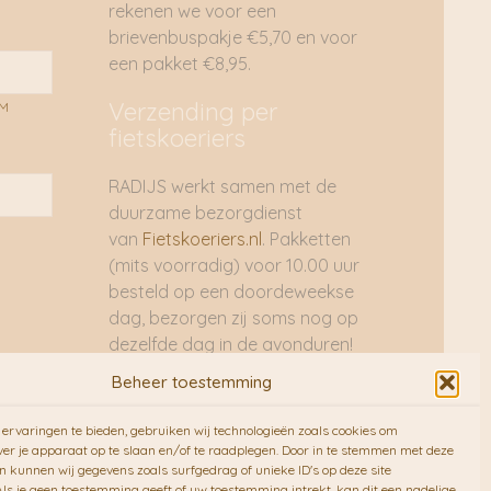
rekenen we voor een
brievenbuspakje €5,70 en voor
een pakket €8,95.
Verzending per
AM
fietskoeriers
RADIJS werkt samen met de
duurzame bezorgdienst
van
Fietskoeriers.nl
. Pakketten
(mits voorradig) voor 10.00 uur
besteld op een doordeweekse
dag, bezorgen zij soms nog op
dezelfde dag in de avonduren!
Brievenbuspakjes de volgende
Beheer toestemming
dag. En waar mogelijk ook echt
op de fiets!!
ervaringen te bieden, gebruiken wij technologieën zoals cookies om
ver je apparaat op te slaan en/of te raadplegen. Door in te stemmen met deze
n kunnen wij gegevens zoals surfgedrag of unieke ID's op deze site
ls je geen toestemming geeft of uw toestemming intrekt, kan dit een nadelige