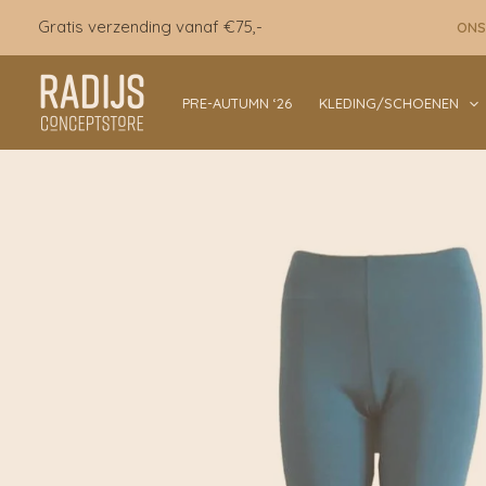
Ga
Gratis verzending vanaf €75,-
ONS
naar
de
inhoud
PRE-AUTUMN ‘26
KLEDING/SCHOENEN