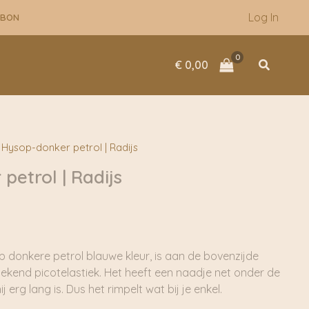
Log In
UBON
Zoeken
€
0,00
Hysop-donker petrol | Radijs
petrol | Radijs
ep donkere petrol blauwe kleur, is aan de bovenzijde
ekend picotelastiek. Het heeft een naadje net onder de
hij erg lang is. Dus het rimpelt wat bij je enkel.