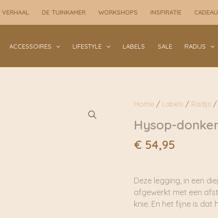
 VERHAAL
DE TUINKAMER
WORKSHOPS
INSPIRATIE
CADEA
ACCESSOIRES
LIFESTYLE
LABELS
SALE
RADIJS
Home
/
Labels
/
Radijs
/ 
Hysop-donker 
€
54,95
Deze legging, in een di
afgewerkt met een afst
knie. En het fijne is dat 