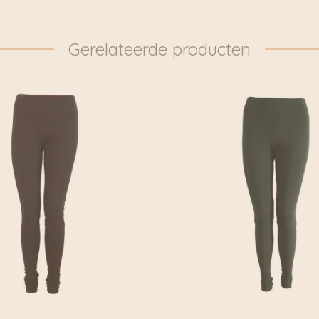
Fietskoeriers.nl hebben
pakketten dan ook daad
door naar: https://www.
Gerelateerde producten
overgedragen aan DHL 