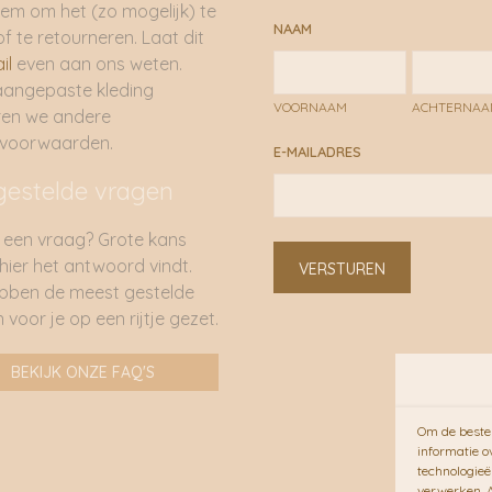
em om het (zo mogelijk) te
NAAM
of te retourneren. Laat dit
il
even aan ons weten.
aangepaste kleding
VOORNAAM
ACHTERNA
ren we andere
rvoorwaarden.
E-MAILADRES
gestelde vragen
 een vraag? Grote kans
 hier het antwoord vindt.
VERSTUREN
bben de meest gestelde
 voor je op een rijtje gezet.
BEKIJK ONZE FAQ'S
Om de beste 
informatie o
technologieë
verwerken. A