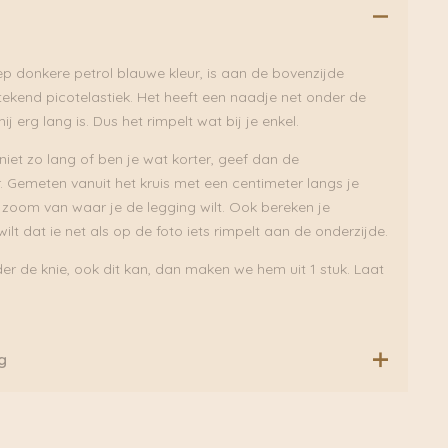
ep donkere petrol blauwe kleur, is aan de bovenzijde
ekend picotelastiek. Het heeft een naadje net onder de
 hij erg lang is. Dus het rimpelt wat bij je enkel.
 niet zo lang of ben je wat korter, geef dan de
 Gemeten vanuit het kruis met een centimeter langs je
zoom van waar je de legging wilt. Ook bereken je
ilt dat ie net als op de foto iets rimpelt aan de onderzijde.
er de knie, ook dit kan, dan maken we hem uit 1 stuk. Laat
g
n wij geen extra verzendkosten. Daarnaast verzenden wij
groen via Fietskoeriers Zutphen. In samenwerking met