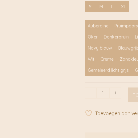
S
M
L
XL
Aubergine
Pruimpaars
Oker
Donkerbruin
L
Navy blauw
Blauwgrij
Wit
Creme
Zandkle
Gemeleerd licht grijs
G
Hysop-
-
+
T
donker
petrol
|
Toevoegen aan verl
Radijs
aantal