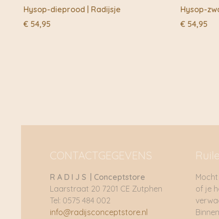
Hysop-dieprood | Radijsje
Hysop-zwar
€
54,95
€
54,95
CONTACTGEGEVENS
Ruil
R A D I J S | Conceptstore
Mocht 
Laarstraat 20 7201 CE Zutphen
of je 
Tel: 0575 484 002
verwac
info@radijsconceptstore.nl
Binnen