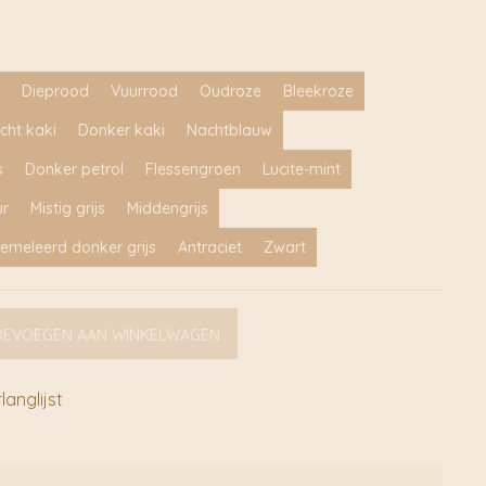
Dieprood
Vuurrood
Oudroze
Bleekroze
icht kaki
Donker kaki
Nachtblauw
s
Donker petrol
Flessengroen
Lucite-mint
ur
Mistig grijs
Middengrijs
emeleerd donker grijs
Antraciet
Zwart
OEVOEGEN AAN WINKELWAGEN
anglijst