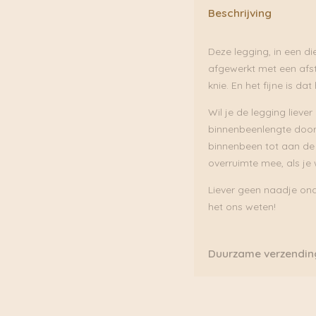
Beschrijving
Deze legging, in een di
afgewerkt met een afst
knie. En het fijne is dat
Wil je de legging liever
binnenbeenlengte door.
binnenbeen tot aan de 
overruimte mee, als je w
Liever geen naadje ond
het ons weten!
Duurzame verzendin
Boven de €75,00 rekene
ook al onze pakketten 