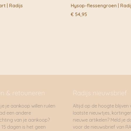
t | Radijs
Hysop-flessengroen | Radi
€
54,95
en & retouneren
Radijs nieuwsbrief
je je aankoop willen ruilen
Altijd op de hoogte blijven
had een andere
laatste nieuwtjes, kortinge
hting van je aankoop?
nieuwe artikelen? Meld je 
 15 dagen is het geen
voor de nieuwsbrief van RA