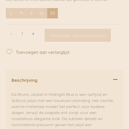
L
M
S
XL
XS
Bruno
-
+
TOEVOEGEN AAN WINKELWAGEN
Jacket
Midnight
Blue
Toevoegen aan verlanglijst
|
Maison
Hotel
aantal
Beschrijving
De Bruno Jacket in Midnight Blue is een verfijnd en
tijdloos jasje met een luxueuze uitstraling. Het zachte,
warme materiaal maakt het perfect voor koelere
dagen, terwijl de soepele snit zorgt voor een
moeiteloos elegante look. De subtiele details en
nonchalante pasvorm geven het jasje een