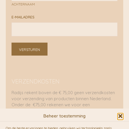
ACHTERNAAM
E-MAILADRES
VERSTUREN
VERZENDKOSTEN
Radijs rekent boven de € 75,00 geen verzendkosten
voor verzending van producten binnen Nederland.
Onder de €75,00 rekenen we voor een
brievenbuspakje €5,70 en voor een pakket €8,95.
Beheer toestemming
Verzending per fietskoeriers
Om de beste ervaringen te bieden, gebruiken wij technologieën zoals