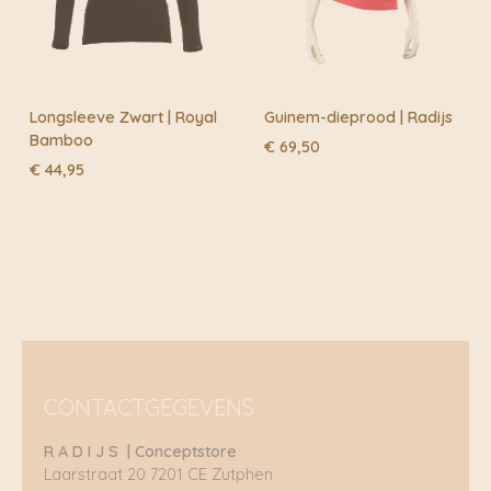
Longsleeve Zwart | Royal
Guinem-dieprood | Radijs
Bamboo
€
69,50
€
44,95
CONTACTGEGEVENS
R A D I J S | Conceptstore
Laarstraat 20 7201 CE Zutphen