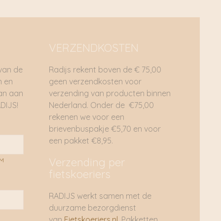
VERZENDKOSTEN
 van de
Radijs rekent boven de € 75,00
n en
geen verzendkosten voor
dan aan
verzending van producten binnen
DIJS!
Nederland. Onder de €75,00
rekenen we voor een
brievenbuspakje €5,70 en voor
een pakket €8,95.
Verzending per
AM
fietskoeriers
RADIJS werkt samen met de
duurzame bezorgdienst
van
Fietskoeriers.nl
. Pakketten