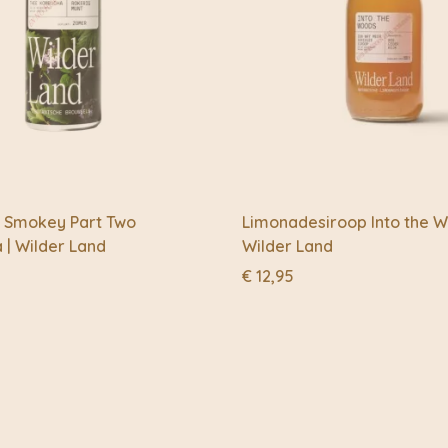
Verwilder jezelf en ge
herstellen.
ly Smokey Part Two
Limonadesiroop Into the W
| Wilder Land
Wilder Land
€
12,95