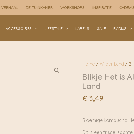
is
 VERHAAL
DE TUINKAMER
WORKSHOPS
INSPIRATIE
CADEA
Altijd
Lente
Kombucha
ACCESSOIRES
LIFESTYLE
LABELS
SALE
RADIJS
|
Wilder
Land
aantal
Home
/
Wilder Land
/ Bli
Blikje Het is 
Land
€
3,49
Bloemige kombucha Het i
Dit is een frisse, zacht