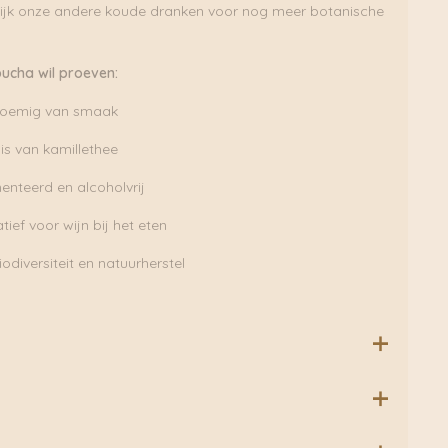
kijk onze andere koude dranken voor nog meer botanische
cha wil proeven:
bloemig van smaak
s van kamillethee
menteerd en alcoholvrij
tief voor wijn bij het eten
odiversiteit en natuurherstel
ml