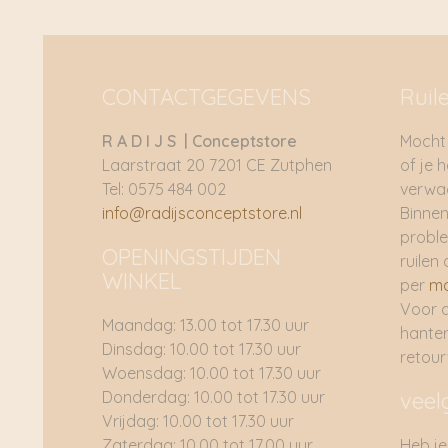
CONTACTGEGEVENS
Ruil
R A D I J S | Conceptstore
Mocht 
Laarstraat 20 7201 CE Zutphen
of je 
Tel: 0575 484 002
verwac
info@radijsconceptstore.nl
Binnen
proble
OPENINGSTIJDEN
ruilen 
WINKEL
per
ma
Voor 
Maandag: 13.00 tot 17.30 uur
hante
Dinsdag: 10.00 tot 17.30 uur
retou
Woensdag: 10.00 tot 17.30 uur
Donderdag: 10.00 tot 17.30 uur
veel
Vrijdag: 10.00 tot 17.30 uur
Zaterdag: 10.00 tot 17.00 uur
Heb je