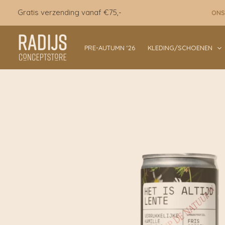
Ga
Gratis verzending vanaf €75,-
ONS
naar
de
inhoud
PRE-AUTUMN ‘26
KLEDING/SCHOENEN