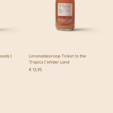
niet van de lekkerste producten die de Nederlandse natuur
oods |
Limonadesiroop Ticket to the
Tropics | Wilder Land
€
12,95