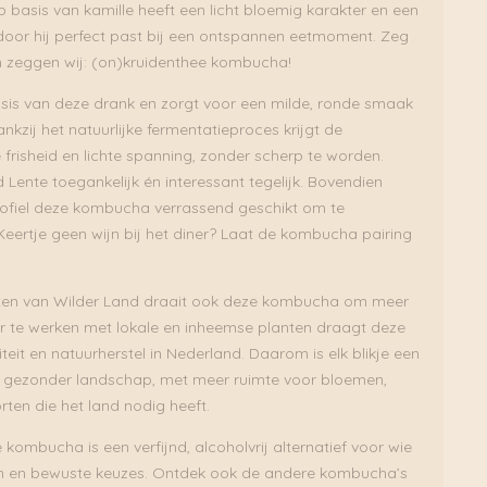
 basis van kamille heeft een licht bloemig karakter en een
oor hij perfect past bij een ontspannen eetmoment. Zeg
n zeggen wij: (on)kruidenthee kombucha!
sis van deze drank en zorgt voor een milde, ronde smaak
ankzij het natuurlijke fermentatieproces krijgt de
frisheid en lichte spanning, zonder scherp te worden.
d Lente toegankelijk én interessant tegelijk. Bovendien
ofiel deze kombucha verrassend geschikt om te
eertje geen wijn bij het diner? Laat de kombucha pairing
ten van Wilder Land draait ook deze kombucha om meer
r te werken met lokale en inheemse planten draagt deze
iteit en natuurherstel in Nederland. Daarom is elk blikje een
en gezonder landschap, met meer ruimte voor bloemen,
ten die het land nodig heeft.
ombucha is een verfijnd, alcoholvrij alternatief voor wie
n en bewuste keuzes. Ontdek ook de andere kombucha’s