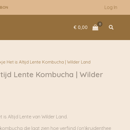
Log In
UBON
Zoeken
€
0,00
kje Het is Altijd Lente Kombucha | Wilder Land
Altijd Lente Kombucha | Wilder
s Altijd Lente van Wilder Land.
e kombucha die laat zien hoe verfijnd (on)kruidenthee