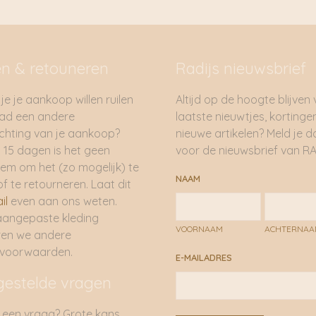
en & retouneren
Radijs nieuwsbrief
je je aankoop willen ruilen
Altijd op de hoogte blijven
had een andere
laatste nieuwtjes, kortinge
hting van je aankoop?
nieuwe artikelen? Meld je 
 15 dagen is het geen
voor de nieuwsbrief van RA
em om het (zo mogelijk) te
NAAM
of te retourneren. Laat dit
il
even aan ons weten.
aangepaste kleding
VOORNAAM
ACHTERNA
ren we andere
rvoorwaarden.
E-MAILADRES
gestelde vragen
 een vraag? Grote kans