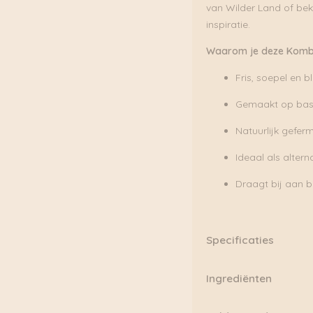
van Wilder Land of be
inspiratie.
Waarom je deze Kombu
Fris, soepel en 
Gemaakt op basi
Natuurlijk gefer
Ideaal als alterna
Draagt bij aan bi
Specificaties
Inhoud per blikje:
250 
Ingrediënten