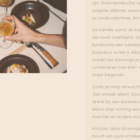
zijn. Deze kombucha op
soepele afdronk, waard
je (on)kruidenthee, da
De kamille vormt de ba
die nooit overheerst. D
kombucha een subtiele 
Daardoor is Het is Altij
maakt het bloemige pr
combineren met eten. K
maar beginnen.
Zoals je mag verwach
dan smaak alleen. Doo
drank bij aan biodivers
kleine stap richting e
insecten en andere soor
Kortom, deze bloemige k
houdt van pure smake