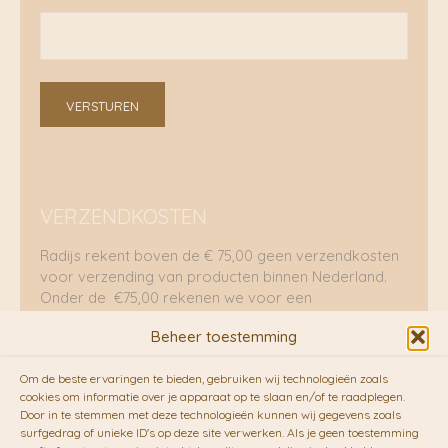
VERSTUREN
VERZENDKOSTEN
Radijs rekent boven de € 75,00 geen verzendkosten
voor verzending van producten binnen Nederland.
Onder de €75,00 rekenen we voor een
brievenbuspakje €5,70 en voor een pakket €8,95.
Beheer toestemming
Verzending per fietskoeriers
Om de beste ervaringen te bieden, gebruiken wij technologieën zoals
RADIJS werkt samen met de duurzame bezorgdienst
cookies om informatie over je apparaat op te slaan en/of te raadplegen.
Door in te stemmen met deze technologieën kunnen wij gegevens zoals
van
Fietskoeriers.nl
. Pakketten (mits voorradig) voor
surfgedrag of unieke ID's op deze site verwerken. Als je geen toestemming
10.00 uur besteld op een doordeweekse dag,