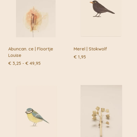
Abuncan. ce | Floortje
Merel | Stokwolf
Louise
€
1,95
Prijsklasse:
€
3,25
-
€
49,95
€ 3,25
tot
€ 49,95