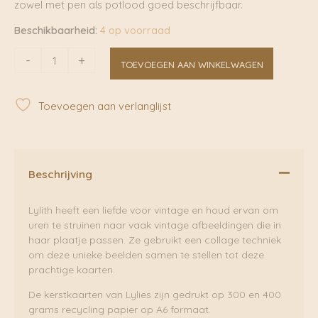
zowel met pen als potlood goed beschrijfbaar.
Beschikbaarheid:
4 op voorraad
Kerstengel
-
+
TOEVOEGEN AAN WINKELWAGEN
|
Lylies
aantal
Toevoegen aan verlanglijst
Beschrijving
Lylith heeft een liefde voor vintage en houd ervan om
uren te struinen naar vaak vintage afbeeldingen die in
haar plaatje passen. Ze gebruikt een collage techniek
om deze unieke beelden samen te stellen tot deze
prachtige kaarten.
De kerstkaarten van Lylies zijn gedrukt op 300 en 400
grams recycling papier op A6 formaat.