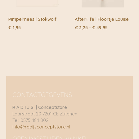
Pimpelmees | Stokwolf
Afterli. fe | Floortje Louise
Prijsklasse:
€
1,95
€
3,25
-
€
49,95
€ 3,25
tot
€ 49,95
CONTACTGEGEVENS
R A D I J S | Conceptstore
Laarstraat 20 7201 CE Zutphen
Tel: 0575 484 002
info@radijsconceptstore.nl
OPENINGSTIJDEN WINKEL