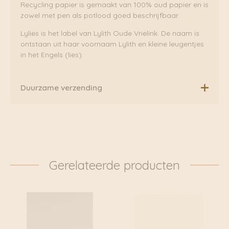
Recycling papier is gemaakt van 100% oud papier en is
zowel met pen als potlood goed beschrijfbaar.
Lylies is het label van Lylith Oude Vrielink. De naam is
ontstaan uit haar voornaam Lylith en kleine leugentjes
in het Engels (lies).
Duurzame verzending
Boven de €75,00 rekenen wij geen extra verzendkosten.
Daarnaast verzenden wij ook al onze pakketten groen
via Fietskoeriers Zutphen. In samenwerking met
Fietskoeriers.nl hebben zij landelijke dekking. Waar
mogelijk worden onze pakketten dan ook
Gerelateerde producten
daadwerkelijk met de fiets bezorgd. Klik voor meer
informatie door naar: https://www.fietskoeriers.nl
Buiten de fietskoeriersteden wordt het overgedragen
aan DHL of Post.nl