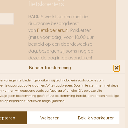
fietskoeriers
RADIJS werkt samen met de
duurzame bezorgdienst
van
Fietskoeriers.nl
. Pakketten
(mits voorradig) voor 10.00 uur
besteld op een doordeweekse
dag, bezorgen zij soms nog op
dezelfde dag in de avonduren!
Brievenbuspakjes de volgende
Beheer toestemming
dag. En waar mogelijk ook echt
op de fiets!!
ervaringen te bieden, gebruiken wij technologieën zoals cookies om
ver je apparaat op te slaan en/of te raadplegen. Door in te stemmen met deze
n kunnen wij gegevens zoals surfgedrag of unieke ID's op deze site
ls je geen toestemming geeft of uw toestemming intrekt, kan dit een nadelige
en op bepaalde functies en mogelijkheden.
epteren
Weigeren
Bekijk voorkeuren