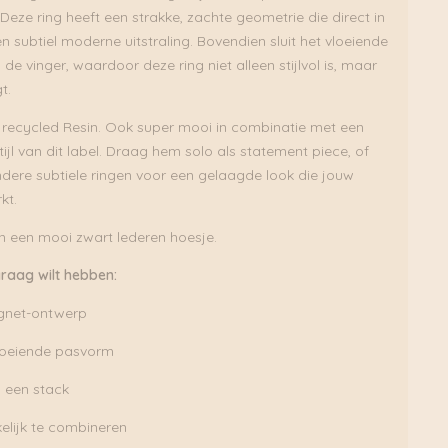
Deze ring heeft een strakke, zachte geometrie die direct in
n subtiel moderne uitstraling. Bovendien sluit het vloeiende
de vinger, waardoor deze ring niet alleen stijlvol is, maar
t.
in recycled Resin. Ook super mooi in combinatie met een
ijl van dit label. Draag hem solo als statement piece, of
ere subtiele ringen voor een gelaagde look die jouw
kt.
in een mooi zwart lederen hoesje.
raag wilt hebben:
ignet-ontwerp
loeiende pasvorm
n een stack
elijk te combineren