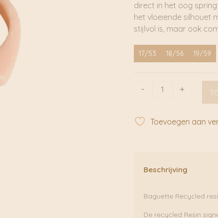
direct in het oog spring
het vloeiende silhouet 
stijlvol is, maar ook co
17/53
18/56
19/59
Baguette
-
+
T
Recycled
resin
Peach
Toevoegen aan verl
|
Adorn
aantal
Beschrijving
Baguette Recycled resi
De recycled Resin signe