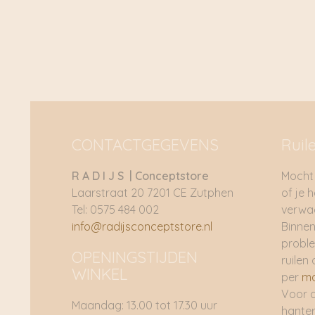
CONTACTGEGEVENS
Ruil
R A D I J S | Conceptstore
Mocht 
Laarstraat 20 7201 CE Zutphen
of je 
Tel: 0575 484 002
verwac
info@radijsconceptstore.nl
Binnen
proble
OPENINGSTIJDEN
ruilen 
WINKEL
per
ma
Voor 
Maandag: 13.00 tot 17.30 uur
hante