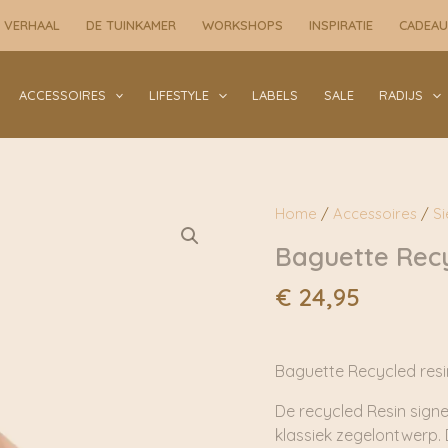
 VERHAAL
DE TUINKAMER
WORKSHOPS
INSPIRATIE
CADEA
ACCESSOIRES
LIFESTYLE
LABELS
SALE
RADIJS
Home
/
Accessoires
/
S
Baguette Recy
€
24,95
Baguette Recycled resi
De recycled Resin signe
klassiek zegelontwerp. 