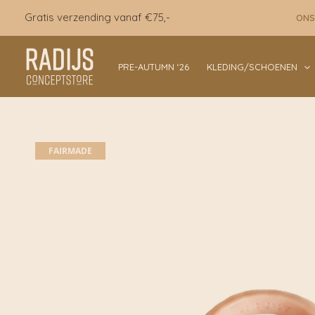
Ga
Gratis verzending vanaf €75,-
ONS
naar
de
inhoud
PRE-AUTUMN ‘26
KLEDING/SCHOENEN
FAIRMADE