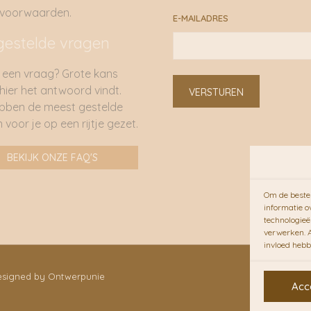
rvoorwaarden.
E-MAILADRES
gestelde vragen
 een vraag? Grote kans
 hier het antwoord vindt.
VERSTUREN
bben de meest gestelde
 voor je op een rijtje gezet.
BEKIJK ONZE FAQ'S
Om de beste 
informatie o
technologieë
verwerken. A
invloed hebb
Designed by Ontwerpunie
Acc