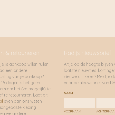
en & retouneren
Radijs nieuwsbrief
je je aankoop willen ruilen
Altijd op de hoogte blijven
had een andere
laatste nieuwtjes, kortinge
hting van je aankoop?
nieuwe artikelen? Meld je 
 15 dagen is het geen
voor de nieuwsbrief van RA
em om het (zo mogelijk) te
NAAM
of te retourneren. Laat dit
il
even aan ons weten.
aangepaste kleding
VOORNAAM
ACHTERNA
ren we andere