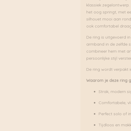
klassiek zegelontwerp. 
het oog springt, met ee
silhouet mooi aan rond 
ook comfortabel draag
De ring is uitgevoerd 
armband in de zelfde st
combineer hem met and
persoonlijke stijl verster
De ring wordt verpakt 
Waarom je deze ring g
Strak, modern s
Comfortabele, v
Perfect solo of i
Tijdloos en makk