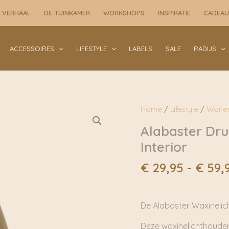
 VERHAAL
DE TUINKAMER
WORKSHOPS
INSPIRATIE
CADEA
ACCESSOIRES
LIFESTYLE
LABELS
SALE
RADIJS
Home
/
Lifestyle
/
Wone
Alabaster Dru
Interior
€
29,95
-
€
59,
De Alabaster Waxinelich
Deze waxinelichthouder