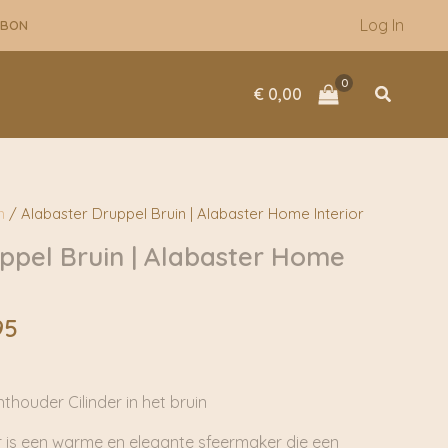
tot
Log In
UBON
€ 59,95
Zoeken
€
0,00
n
/ Alabaster Druppel Bruin | Alabaster Home Interior
ppel Bruin | Alabaster Home
Prijsklasse:
95
€ 29,95
tot
€ 59,95
thouder Cilinder in het bruin
 is een warme en elegante sfeermaker die een