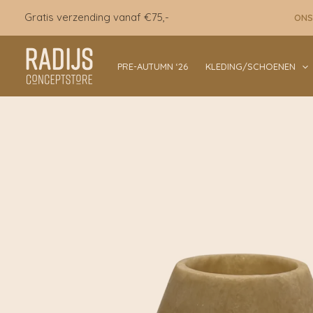
Ga
Gratis verzending vanaf €75,-
ONS
naar
de
inhoud
PRE-AUTUMN ‘26
KLEDING/SCHOENEN