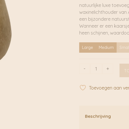
natuurlijke luxe toevoe
waxinelichthouder van A
een bijzondere natuurst
Wanneer er een kaarsje 
heen schijnen, waardoo
Large
Medium
Smal
Alabaster
-
+
T
Druppel
Bruin
|
Toevoegen aan verl
Alabaster
Home
Interior
aantal
Beschrijving