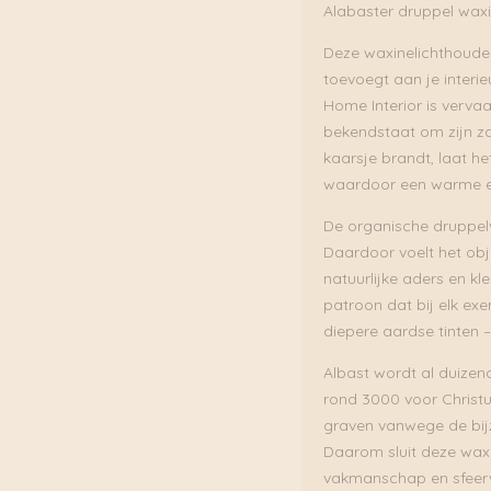
Alabaster druppel waxi
Deze waxinelichthouder
toevoegt aan je interi
Home Interior is vervaa
bekendstaat om zijn z
kaarsje brandt, laat he
waardoor een warme en
De organische druppelv
Daardoor voelt het obj
natuurlijke aders en kl
patroon dat bij elk ex
diepere aardse tinten –
Albast wordt al duizend
rond 3000 voor Christu
graven vanwege de bijz
Daarom sluit deze waxi
vakmanschap en sfeervo