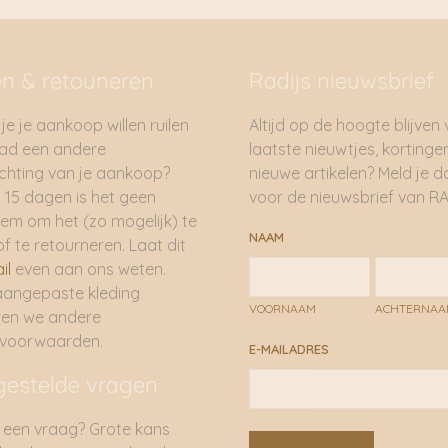
en & retouneren
Radijs nieuwsbrief
je je aankoop willen ruilen
Altijd op de hoogte blijven
had een andere
laatste nieuwtjes, kortinge
hting van je aankoop?
nieuwe artikelen? Meld je 
 15 dagen is het geen
voor de nieuwsbrief van RA
em om het (zo mogelijk) te
NAAM
of te retourneren. Laat dit
il
even aan ons weten.
aangepaste kleding
VOORNAAM
ACHTERNA
ren we andere
rvoorwaarden.
E-MAILADRES
gestelde vragen
 een vraag? Grote kans