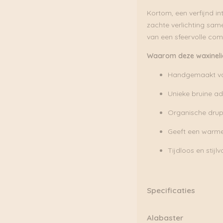
Kortom, een verfijnd i
zachte verlichting same
van een sfeervolle co
Waarom deze waxinelic
Handgemaakt va
Unieke bruine ad
Organische drupp
Geeft een warme,
Tijdloos en stijl
Specificaties
Materiaal:
Alabaster
Alabaster