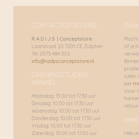
CONTACTGEGEVENS
Ruil
R A D I J S | Conceptstore
Mocht 
Laarstraat 20 7201 CE Zutphen
of je 
Tel: 0575 484 002
verwac
info@radijsconceptstore.nl
Binnen
proble
OPENINGSTIJDEN
ruilen 
WINKEL
per
ma
Voor 
Maandag: 13.00 tot 17.30 uur
hante
Dinsdag: 10.00 tot 17.30 uur
retou
Woensdag: 10.00 tot 17.30 uur
Donderdag: 10.00 tot 17.30 uur
veel
Vrijdag: 10.00 tot 17.30 uur
Zaterdag: 10.00 tot 17.00 uur
Heb je