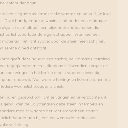
nelichthouder bruin
 is een elegante sfeermaker die warmte en natuurlijke luxe
eur. Deze handgemaakte waxinelichthouder van Alabaster
rdigd uit echt albast, een bijzondere natuursteen die
achte, lichtdoorlatende eigenschappen. Wanneer een
t materiaal het licht subtiel door de steen heen schijnen,
 serene gloed ontstaat.
orm geeft deze houder een zachte, sculpturale uitstraling.
ect tegelijk modern en tijdloos aan. Bovendien zorgen de
eurschakeringen in het bruine albast voor een levendig
emplaar anders is. Van warme honing- en karameltonen tot
 iedere waxinelichthouder is uniek.
en jaren gebruikt om licht te vangen en te verzachten. Al
s gebruikten de Egyptenaren deze steen in tempels en
ondere manier waarop het licht erdoorheen straalt.
nelichthouder aan bij een eeuwenoude traditie van
lle verlichting.