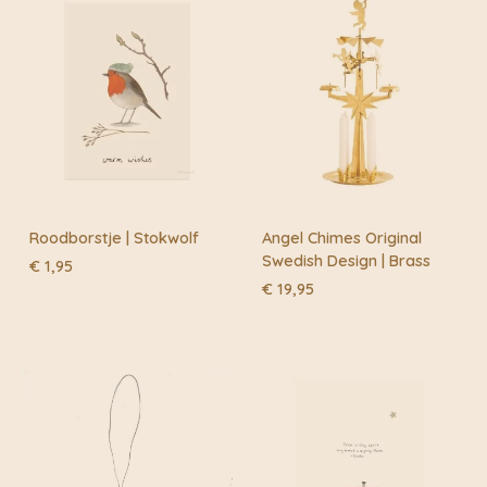
aan DHL of Post.nl
Nederland.
LET OP Laat een kaars nooit onbeheerd branden.
Afmeting kaarsenhouder: +- 4 cm
7 bijenwaskaarsjes
Roodborstje | Stokwolf
Angel Chimes Original
Swedish Design | Brass
€
1,95
€
19,95