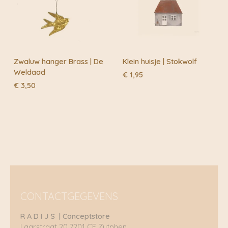
Zwaluw hanger Brass | De
Klein huisje | Stokwolf
Weldaad
€
1,95
€
3,50
CONTACTGEGEVENS
R A D I J S | Conceptstore
Laarstraat 20 7201 CE Zutphen