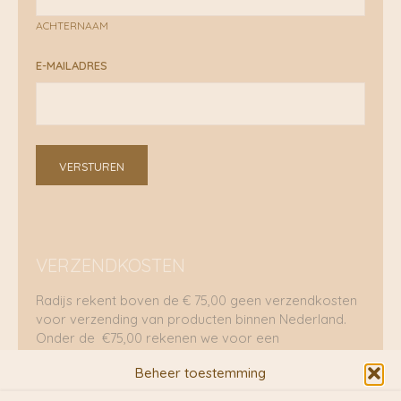
ACHTERNAAM
E-MAILADRES
VERSTUREN
VERZENDKOSTEN
Radijs rekent boven de € 75,00 geen verzendkosten
voor verzending van producten binnen Nederland.
Onder de €75,00 rekenen we voor een
brievenbuspakje €5,70 en voor een pakket €8,95.
Beheer toestemming
Verzending per fietskoeriers