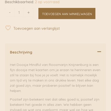
Beschikbaarheid:
2 op voorraad
Doosje
-
+
TOEVOEGEN AAN WINKELWAGEN
mindful
|
Roosmarijn
Toevoegen aan verlanglijst
Knijnenburg
aantal
Beschrijving
Het Doosje Mindful van Roosmarijn Knijnenburg is een
fijn doosje met kaarten om je eraan te herinneren even
stil te staan bij hoe je je voelt. Het is namelijk moeilijk
om tijd vrij te maken in ons drukke leven. Niet elke dag
zal goed zijn, maar proberen positief te blijven kan
helpen.
Positief zijn betekent niet dat alles goed is, positief zijn
betekent het goede in alles zien. We hebben geen
invloed op wat ons overkomt, maar wel op hoe we