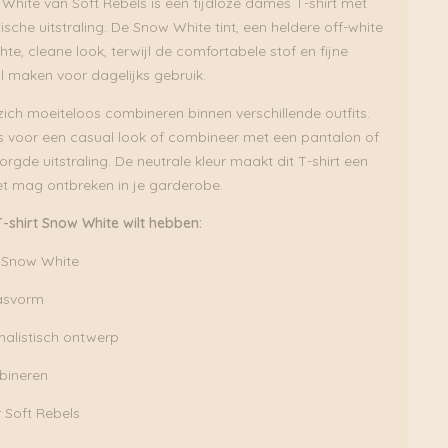
White van Soft Rebels is een tijdloze dames T-shirt met
ische uitstraling. De Snow White tint, een heldere off-white
chte, cleane look, terwijl de comfortabele stof en fijne
l maken voor dagelijks gebruik.
zich moeiteloos combineren binnen verschillende outfits.
s voor een casual look of combineer met een pantalon of
rgde uitstraling. De neutrale kleur maakt dit T-shirt een
iet mag ontbreken in je garderobe.
shirt Snow White wilt hebben:
n Snow White
asvorm
malistisch ontwerp
bineren
Soft Rebels