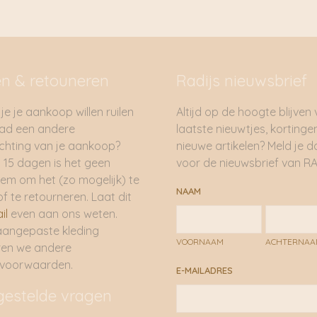
en & retouneren
Radijs nieuwsbrief
je je aankoop willen ruilen
Altijd op de hoogte blijven
had een andere
laatste nieuwtjes, kortinge
hting van je aankoop?
nieuwe artikelen? Meld je 
 15 dagen is het geen
voor de nieuwsbrief van RA
em om het (zo mogelijk) te
NAAM
of te retourneren. Laat dit
il
even aan ons weten.
aangepaste kleding
VOORNAAM
ACHTERNA
ren we andere
rvoorwaarden.
E-MAILADRES
gestelde vragen