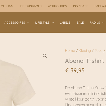
 VERHAAL
DE TUINKAMER
WORKSHOPS
INSPIRATIE
CADEA
ACCESSOIRES
LIFESTYLE
LABELS
SALE
RADIJS
Home
/
Kleding
/
Tops
/ 
Abena T-shirt
€
39,95
De Abena T-shirt Snow W
een frisse en minimalist
white kleur, zorgt voor 
fijne pasvorm dit shirt 