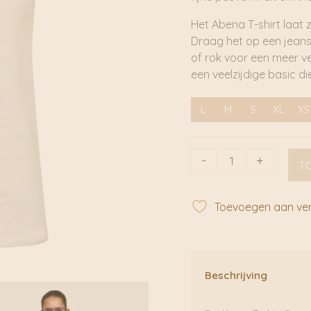
Het Abena T-shirt laat 
Draag het op een jeans
of rok voor een meer ver
een veelzijdige basic d
L
M
S
XL
XS
Abena
-
+
T
T-
shirt
Snow
Toevoegen aan verl
White
|
Soft
Rebels
Beschrijving
aantal