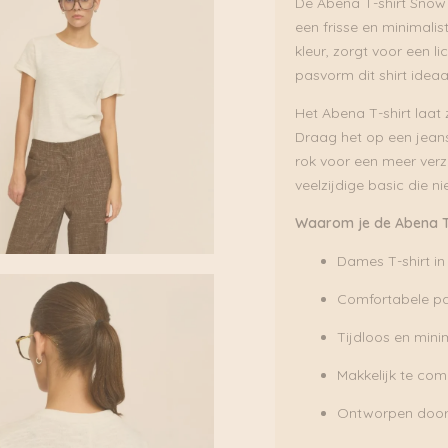
De Abena T-shirt Snow 
een frisse en minimalist
kleur, zorgt voor een li
pasvorm dit shirt ideaa
Het Abena T-shirt laat 
Draag het op een jean
rok voor een meer verzo
veelzijdige basic die n
Waarom je de Abena T-
Dames T-shirt i
Comfortabele p
Tijdloos en mini
Makkelijk te com
Ontworpen door 