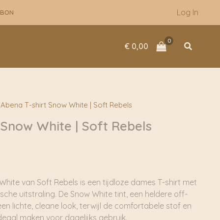
Log In
UBON
Zoeken
€
0,00
Abena T-shirt Snow White | Soft Rebels
 Snow White | Soft Rebels
hite van Soft Rebels is een tijdloze dames T-shirt met
ische uitstraling. De Snow White tint, een heldere off-
een lichte, cleane look, terwijl de comfortabele stof en
ideaal maken voor dagelijks gebruik.