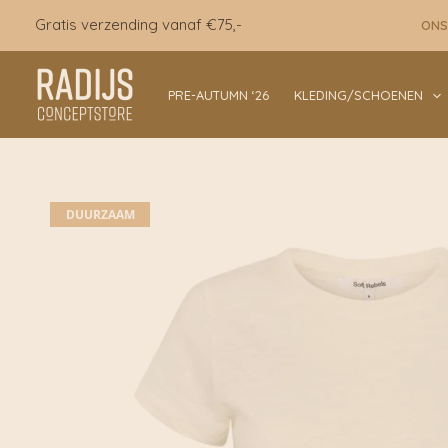
Ga
Gratis verzending vanaf €75,-
ONS
naar
de
inhoud
PRE-AUTUMN ‘26
KLEDING/SCHOENEN
DUURZAAM