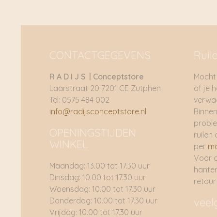
CONTACTGEGEVENS
Ruil
R A D I J S | Conceptstore
Mocht 
Laarstraat 20 7201 CE Zutphen
of je 
Tel: 0575 484 002
verwac
info@radijsconceptstore.nl
Binnen
proble
OPENINGSTIJDEN
ruilen 
WINKEL
per
ma
Voor 
Maandag: 13.00 tot 17.30 uur
hante
Dinsdag: 10.00 tot 17.30 uur
retou
Woensdag: 10.00 tot 17.30 uur
Donderdag: 10.00 tot 17.30 uur
veel
Vrijdag: 10.00 tot 17.30 uur