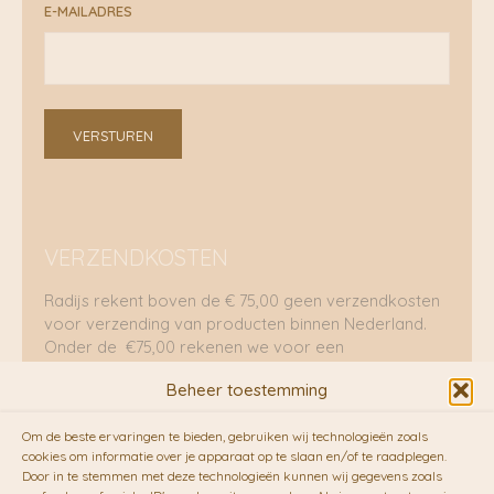
E-MAILADRES
VERSTUREN
VERZENDKOSTEN
Radijs rekent boven de € 75,00 geen verzendkosten
voor verzending van producten binnen Nederland.
Onder de €75,00 rekenen we voor een
brievenbuspakje €5,70 en voor een pakket €8,95.
Beheer toestemming
Verzending per fietskoeriers
Om de beste ervaringen te bieden, gebruiken wij technologieën zoals
RADIJS werkt samen met de duurzame bezorgdienst
cookies om informatie over je apparaat op te slaan en/of te raadplegen.
Door in te stemmen met deze technologieën kunnen wij gegevens zoals
van
Fietskoeriers.nl
. Pakketten (mits voorradig) voor