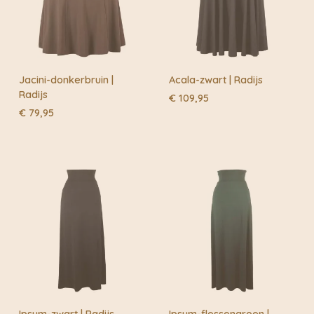
Jacini-donkerbruin |
Acala-zwart | Radijs
Radijs
€
109,95
€
79,95
Ipsum-zwart | Radijs
Ipsum-flessengroen |