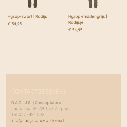
Hysop-zwart | Radijs
Hysop-middengrijs |
Radijsje
€
54,95
€
54,95
CONTACTGEGEVENS
R A D I J S | Conceptstore
Laarstraat 20 7201 CE Zutphen
Tel: 0575 484 002
info@radijsconceptstore.nl