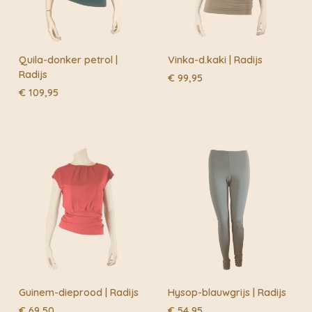
Quila-donker petrol |
Vinka-d.kaki | Radijs
Radijs
€
99,95
€
109,95
Guinem-dieprood | Radijs
Hysop-blauwgrijs | Radijs
€
69,50
€
54,95