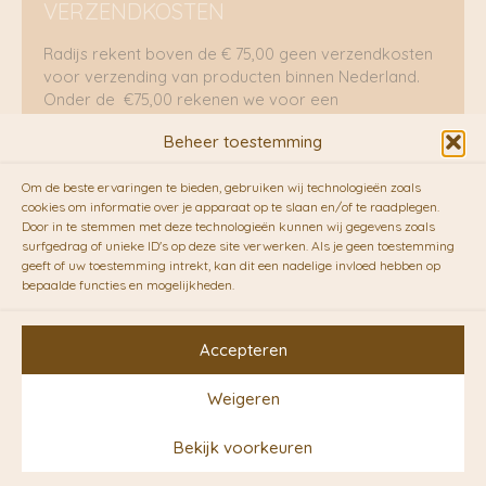
VERZENDKOSTEN
Radijs rekent boven de € 75,00 geen verzendkosten
voor verzending van producten binnen Nederland.
Onder de €75,00 rekenen we voor een
brievenbuspakje €5,70 en voor een pakket €8,95.
Beheer toestemming
Verzending per fietskoeriers
Om de beste ervaringen te bieden, gebruiken wij technologieën zoals
RADIJS werkt samen met de duurzame bezorgdienst
cookies om informatie over je apparaat op te slaan en/of te raadplegen.
Door in te stemmen met deze technologieën kunnen wij gegevens zoals
van
Fietskoeriers.nl
. Pakketten (mits voorradig) voor
surfgedrag of unieke ID's op deze site verwerken. Als je geen toestemming
10.00 uur besteld op een doordeweekse dag,
geeft of uw toestemming intrekt, kan dit een nadelige invloed hebben op
bezorgen zij soms nog op dezelfde dag in de
bepaalde functies en mogelijkheden.
avonduren! Brievenbuspakjes de volgende dag. En
waar mogelijk ook echt op de fiets!!
Accepteren
Weigeren
Copyright © 2026 RADIJS
Bekijk voorkeuren
Conceptstore | Designed by
Ontwerpunie