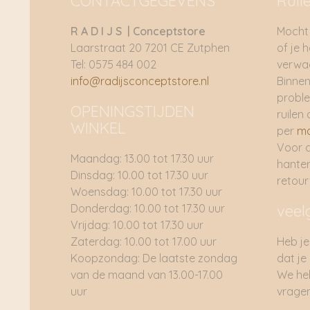
CONTACTGEGEVENS
Ruil
R A D I J S | Conceptstore
Mocht 
Laarstraat 20 7201 CE Zutphen
of je 
Tel: 0575 484 002
verwac
info@radijsconceptstore.nl
Binnen
proble
OPENINGSTIJDEN
ruilen 
WINKEL
per
ma
Voor 
Maandag: 13.00 tot 17.30 uur
hante
Dinsdag: 10.00 tot 17.30 uur
retou
Woensdag: 10.00 tot 17.30 uur
Donderdag: 10.00 tot 17.30 uur
veel
Vrijdag: 10.00 tot 17.30 uur
Zaterdag: 10.00 tot 17.00 uur
Heb je
Koopzondag: De laatste zondag
dat je
van de maand van 13.00-17.00
We he
uur
vragen