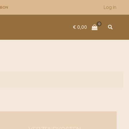
Log In
UBON
Zoeken
€
0,00