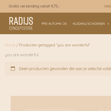
Ga
Gratis verzending vanaf €75,-
ONS
naar
de
inhoud
PRE-AUTUMN ‘26
KLEDING/SCHOENEN
Home
/ Producten getagged “you are wonderful”
you are wonderful
Geen producten gevonden die aan je selectie vold