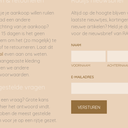
en & retouneren
Radijs nieuwsbrief
je je aankoop willen ruilen
Altijd op de hoogte blijven
had een andere
laatste nieuwtjes, kortinge
hting van je aankoop?
nieuwe artikelen? Meld je 
 15 dagen is het geen
voor de nieuwsbrief van RA
em om het (zo mogelijk) te
NAAM
of te retourneren. Laat dit
il
even aan ons weten.
aangepaste kleding
VOORNAAM
ACHTERNA
ren we andere
rvoorwaarden.
E-MAILADRES
gestelde vragen
 een vraag? Grote kans
 hier het antwoord vindt.
VERSTUREN
bben de meest gestelde
 voor je op een rijtje gezet.