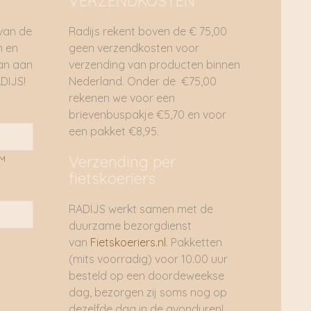
VERZENDKOSTEN
 van de
Radijs rekent boven de € 75,00
n en
geen verzendkosten voor
dan aan
verzending van producten binnen
DIJS!
Nederland. Onder de €75,00
rekenen we voor een
brievenbuspakje €5,70 en voor
een pakket €8,95.
Verzending per
AM
fietskoeriers
RADIJS werkt samen met de
duurzame bezorgdienst
van
Fietskoeriers.nl
. Pakketten
(mits voorradig) voor 10.00 uur
besteld op een doordeweekse
dag, bezorgen zij soms nog op
dezelfde dag in de avonduren!