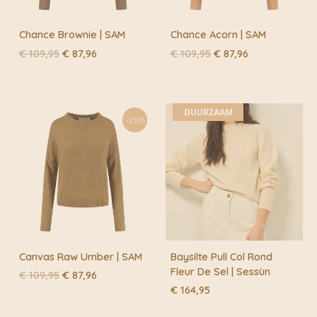
Chance Brownie | SAM
Chance Acorn | SAM
Oorspronkelijke
Huidige
Oorspronkelijke
Huidige
€
109,95
€
87,96
€
109,95
€
87,96
prijs
prijs
prijs
prijs
was:
is:
was:
is:
€ 109,95.
€ 87,96.
€ 109,95.
€ 87,96.
DUURZAAM
-20%
Canvas Raw Umber | SAM
Baysilte Pull Col Rond
Fleur De Sel | Sessùn
Oorspronkelijke
Huidige
€
109,95
€
87,96
prijs
prijs
€
164,95
was:
is:
€ 109,95.
€ 87,96.