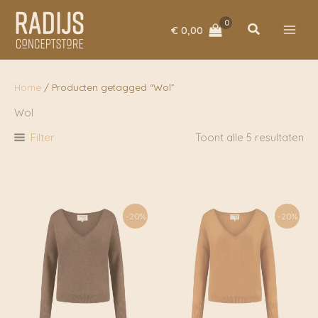
Ga
naar
Zoeken
€
0,00
de
inhoud
Home
/ Producten getagged “Wol”
Wol
Filter
Toont alle 5 resultaten
-20%
-20%