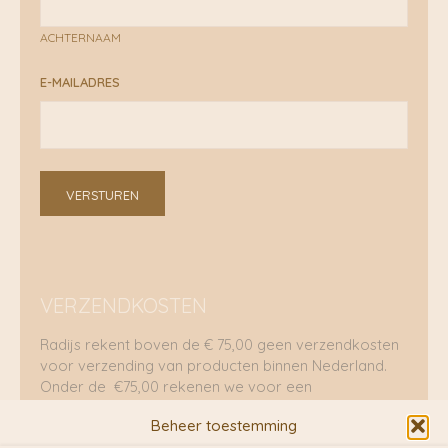
ACHTERNAAM
E-MAILADRES
VERSTUREN
VERZENDKOSTEN
Radijs rekent boven de € 75,00 geen verzendkosten
voor verzending van producten binnen Nederland.
Onder de €75,00 rekenen we voor een
brievenbuspakje €5,70 en voor een pakket €8,95.
Beheer toestemming
Verzending per fietskoeriers