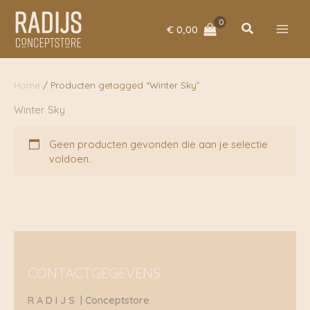
Ga
naar
Zoeken
€
0,00
de
inhoud
Home
/ Producten getagged “Winter Sky”
Winter Sky
Geen producten gevonden die aan je selectie
voldoen.
CONTACTGEGEVENS
R A D I J S | Conceptstore