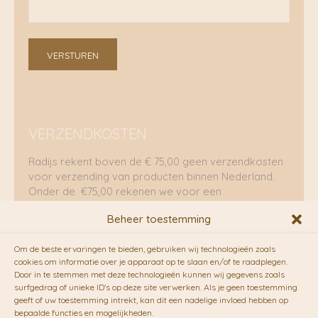
VERSTUREN
VERZENDKOSTEN
Radijs rekent boven de € 75,00 geen verzendkosten
voor verzending van producten binnen Nederland.
Onder de €75,00 rekenen we voor een
brievenbuspakje €5,70 en voor een pakket €8,95.
Beheer toestemming
Verzending per fietskoeriers
Om de beste ervaringen te bieden, gebruiken wij technologieën zoals
RADIJS werkt samen met de duurzame bezorgdienst
cookies om informatie over je apparaat op te slaan en/of te raadplegen.
Door in te stemmen met deze technologieën kunnen wij gegevens zoals
van
Fietskoeriers.nl
. Pakketten (mits voorradig) voor
surfgedrag of unieke ID's op deze site verwerken. Als je geen toestemming
10.00 uur besteld op een doordeweekse dag,
geeft of uw toestemming intrekt, kan dit een nadelige invloed hebben op
bezorgen zij soms nog op dezelfde dag in de
bepaalde functies en mogelijkheden.