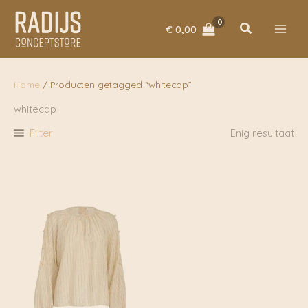
Ga
naar
Zoeken
€
0,00
de
inhoud
Home
/ Producten getagged “whitecap”
whitecap
Filter
Enig resultaat