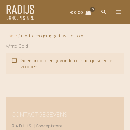
Ga
naar
Zoeken
€
0,00
de
inhoud
Home
/ Producten getagged “White Gold”
White Gold
Geen producten gevonden die aan je selectie
voldoen.
CONTACTGEGEVENS
R A D I J S | Conceptstore