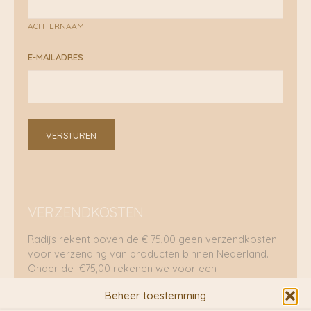
ACHTERNAAM
E-MAILADRES
VERSTUREN
VERZENDKOSTEN
Radijs rekent boven de € 75,00 geen verzendkosten
voor verzending van producten binnen Nederland.
Onder de €75,00 rekenen we voor een
brievenbuspakje €5,70 en voor een pakket €8,95.
Beheer toestemming
Verzending per fietskoeriers