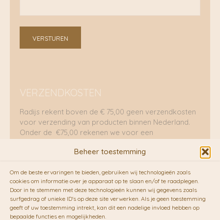
VERSTUREN
VERZENDKOSTEN
Radijs rekent boven de € 75,00 geen verzendkosten
voor verzending van producten binnen Nederland.
Onder de €75,00 rekenen we voor een
brievenbuspakje €5,70 en voor een pakket €8,95.
Beheer toestemming
Verzending per fietskoeriers
Om de beste ervaringen te bieden, gebruiken wij technologieën zoals
RADIJS werkt samen met de duurzame bezorgdienst
cookies om informatie over je apparaat op te slaan en/of te raadplegen.
Door in te stemmen met deze technologieën kunnen wij gegevens zoals
van
Fietskoeriers.nl
. Pakketten (mits voorradig) voor
surfgedrag of unieke ID's op deze site verwerken. Als je geen toestemming
10.00 uur besteld op een doordeweekse dag,
geeft of uw toestemming intrekt, kan dit een nadelige invloed hebben op
bezorgen zij soms nog op dezelfde dag in de
bepaalde functies en mogelijkheden.