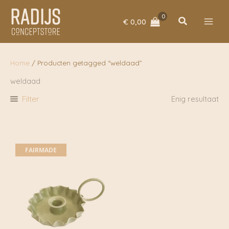
Ga
naar
Zoeken
€
0,00
de
inhoud
Home
/ Producten getagged “weldaad”
weldaad
Filter
Enig resultaat
FAIRMADE