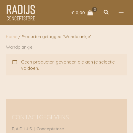
Ga
naar
Zoeken
€
0,00
de
inhoud
Home
/ Producten getagged “Wandplankje”
Wandplankje
Geen producten gevonden die aan je selectie
voldoen.
CONTACTGEGEVENS
R A D I J S | Conceptstore