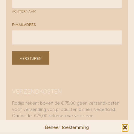
ACHTERNAAM
E-MAILADRES
VERSTUREN
VERZENDKOSTEN
Radijs rekent boven de € 75,00 geen verzendkosten
voor verzending van producten binnen Nederland.
Onder de €75,00 rekenen we voor een
brievenbuspakje €5,70 en voor een pakket €8,95.
Beheer toestemming
Verzending per fietskoeriers