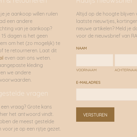
en & retouneren
Radijs nieuwsbrief
je je aankoop willen ruilen
Altijd op de hoogte blijven
had een andere
laatste nieuwtjes, kortinge
hting van je aankoop?
nieuwe artikelen? Meld je 
 15 dagen is het geen
voor de nieuwsbrief van RA
em om het (zo mogelijk) te
NAAM
of te retourneren. Laat dit
il
even aan ons weten.
aangepaste kleding
VOORNAAM
ACHTERNA
ren we andere
rvoorwaarden.
E-MAILADRES
gestelde vragen
 een vraag? Grote kans
 hier het antwoord vindt.
VERSTUREN
bben de meest gestelde
 voor je op een rijtje gezet.