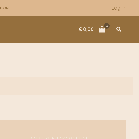
Log In
UBON
Zoeken
€
0,00