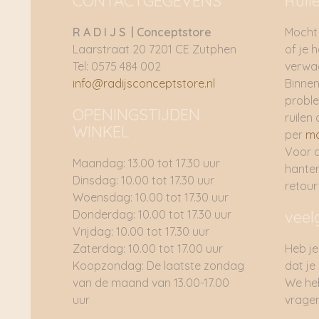
CONTACTGEGEVENS
Ruil
R A D I J S | Conceptstore
Mocht 
Laarstraat 20 7201 CE Zutphen
of je 
Tel: 0575 484 002
verwac
info@radijsconceptstore.nl
Binnen
proble
OPENINGSTIJDEN
ruilen 
WINKEL
per
ma
Voor 
Maandag: 13.00 tot 17.30 uur
hante
Dinsdag: 10.00 tot 17.30 uur
retou
Woensdag: 10.00 tot 17.30 uur
Donderdag: 10.00 tot 17.30 uur
veel
Vrijdag: 10.00 tot 17.30 uur
Zaterdag: 10.00 tot 17.00 uur
Heb je
Koopzondag: De laatste zondag
dat je
van de maand van 13.00-17.00
We he
uur
vragen