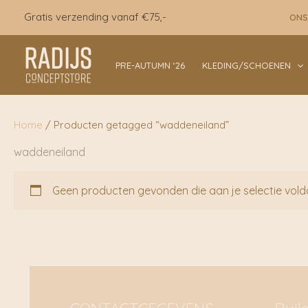
Ga
Gratis verzending vanaf €75,-
ONS
naar
de
inhoud
PRE-AUTUMN ‘26
KLEDING/SCHOENEN
Home
/ Producten getagged “waddeneiland”
waddeneiland
Geen producten gevonden die aan je selectie vold