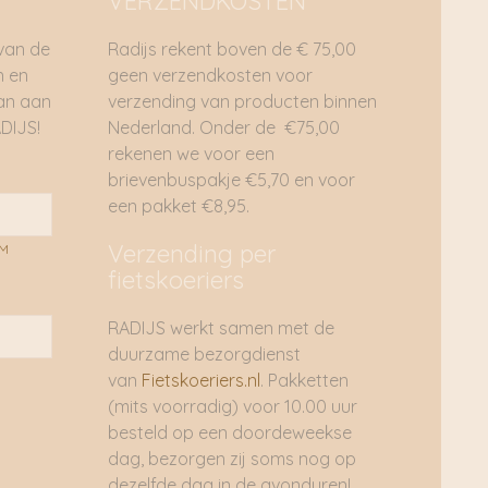
VERZENDKOSTEN
 van de
Radijs rekent boven de € 75,00
n en
geen verzendkosten voor
dan aan
verzending van producten binnen
DIJS!
Nederland. Onder de €75,00
rekenen we voor een
brievenbuspakje €5,70 en voor
een pakket €8,95.
Verzending per
AM
fietskoeriers
RADIJS werkt samen met de
duurzame bezorgdienst
van
Fietskoeriers.nl
. Pakketten
(mits voorradig) voor 10.00 uur
besteld op een doordeweekse
dag, bezorgen zij soms nog op
dezelfde dag in de avonduren!