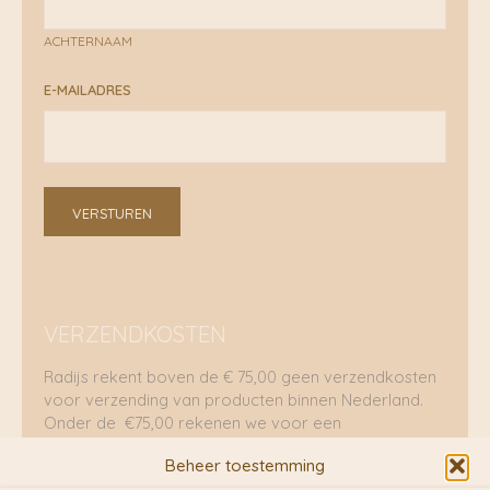
ACHTERNAAM
E-MAILADRES
VERSTUREN
VERZENDKOSTEN
Radijs rekent boven de € 75,00 geen verzendkosten
voor verzending van producten binnen Nederland.
Onder de €75,00 rekenen we voor een
brievenbuspakje €5,70 en voor een pakket €8,95.
Beheer toestemming
Verzending per fietskoeriers