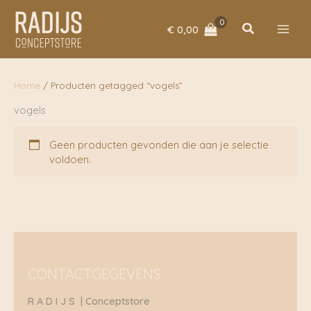
Ga
naar
Zoeken
€
0,00
de
inhoud
Home
/ Producten getagged “vogels”
vogels
Geen producten gevonden die aan je selectie
voldoen.
CONTACTGEGEVENS
R A D I J S | Conceptstore