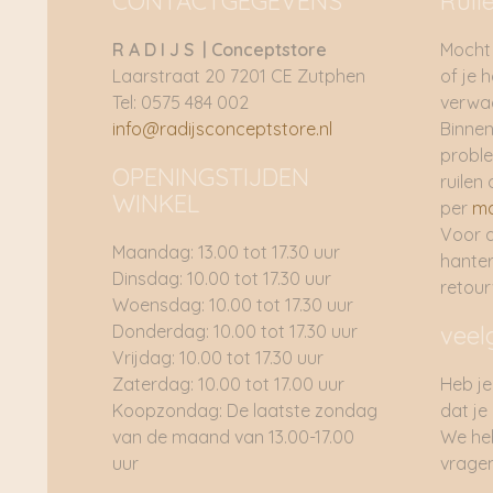
CONTACTGEGEVENS
Ruil
R A D I J S | Conceptstore
Mocht 
Laarstraat 20 7201 CE Zutphen
of je 
Tel: 0575 484 002
verwac
info@radijsconceptstore.nl
Binnen
proble
OPENINGSTIJDEN
ruilen 
WINKEL
per
ma
Voor 
Maandag: 13.00 tot 17.30 uur
hante
Dinsdag: 10.00 tot 17.30 uur
retou
Woensdag: 10.00 tot 17.30 uur
Donderdag: 10.00 tot 17.30 uur
veel
Vrijdag: 10.00 tot 17.30 uur
Zaterdag: 10.00 tot 17.00 uur
Heb je
Koopzondag: De laatste zondag
dat je
van de maand van 13.00-17.00
We he
uur
vragen