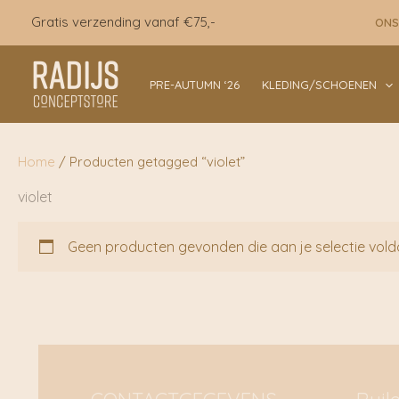
Ga
Gratis verzending vanaf €75,-
ONS
naar
de
inhoud
PRE-AUTUMN ‘26
KLEDING/SCHOENEN
Home
/ Producten getagged “violet”
violet
Geen producten gevonden die aan je selectie vold