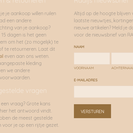
en & retouneren
Radijs nieuwsbrief
je je aankoop willen ruilen
Altijd op de hoogte blijven
had een andere
laatste nieuwtjes, kortinge
hting van je aankoop?
nieuwe artikelen? Meld je 
 15 dagen is het geen
voor de nieuwsbrief van RA
em om het (zo mogelijk) te
NAAM
of te retourneren. Laat dit
il
even aan ons weten.
aangepaste kleding
VOORNAAM
ACHTERNA
ren we andere
rvoorwaarden.
E-MAILADRES
gestelde vragen
 een vraag? Grote kans
 hier het antwoord vindt.
VERSTUREN
bben de meest gestelde
 voor je op een rijtje gezet.