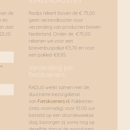
VERZENDKOSTEN
 van de
Radijs rekent boven de € 75,00
n en
geen verzendkosten voor
dan aan
verzending van producten binnen
DIJS!
Nederland. Onder de €75,00
rekenen we voor een
brievenbuspakje €5,70 en voor
een pakket €8,95.
Verzending per
AM
fietskoeriers
RADIJS werkt samen met de
duurzame bezorgdienst
van
Fietskoeriers.nl
. Pakketten
(mits voorradig) voor 10.00 uur
besteld op een doordeweekse
dag, bezorgen zij soms nog op
dezelfde dag in de avonduren!