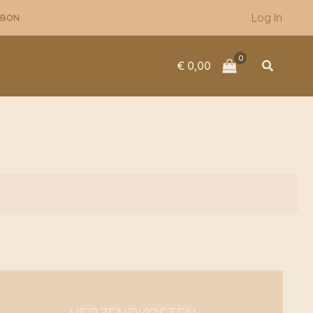
Log In
UBON
Zoeken
€
0,00