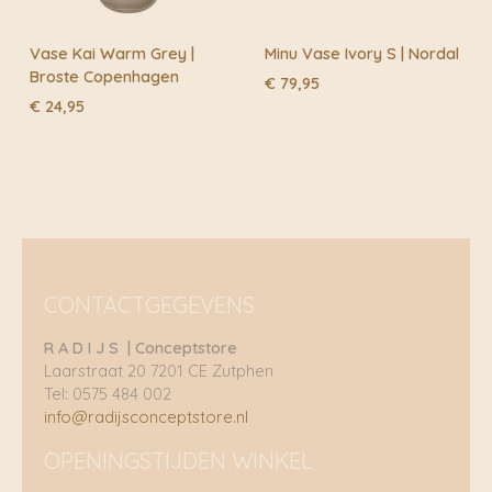
Vase Kai Warm Grey |
Minu Vase Ivory S | Nordal
Broste Copenhagen
€
79,95
€
24,95
CONTACTGEGEVENS
R A D I J S | Conceptstore
Laarstraat 20 7201 CE Zutphen
Tel: 0575 484 002
info@radijsconceptstore.nl
OPENINGSTIJDEN WINKEL