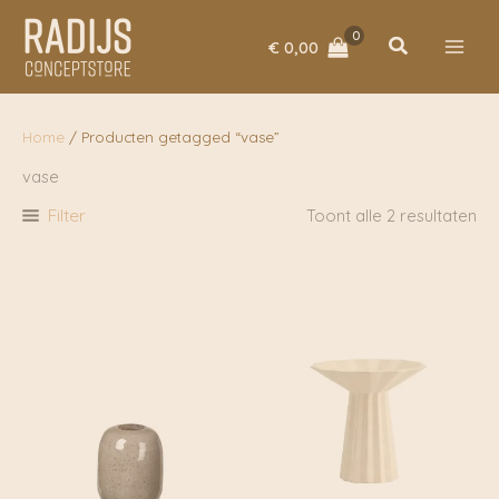
Ga
naar
Zoeken
€
0,00
de
inhoud
Home
/ Producten getagged “vase”
vase
Filter
Toont alle 2 resultaten