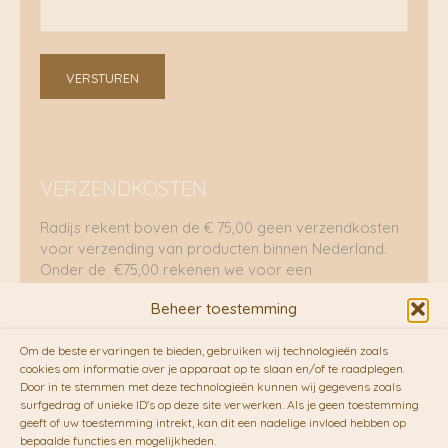
VERSTUREN
VERZENDKOSTEN
Radijs rekent boven de € 75,00 geen verzendkosten
voor verzending van producten binnen Nederland.
Onder de €75,00 rekenen we voor een
brievenbuspakje €5,70 en voor een pakket €8,95.
Beheer toestemming
Verzending per fietskoeriers
Om de beste ervaringen te bieden, gebruiken wij technologieën zoals
RADIJS werkt samen met de duurzame bezorgdienst
cookies om informatie over je apparaat op te slaan en/of te raadplegen.
Door in te stemmen met deze technologieën kunnen wij gegevens zoals
van
Fietskoeriers.nl
. Pakketten (mits voorradig) voor
surfgedrag of unieke ID's op deze site verwerken. Als je geen toestemming
10.00 uur besteld op een doordeweekse dag,
geeft of uw toestemming intrekt, kan dit een nadelige invloed hebben op
bezorgen zij soms nog op dezelfde dag in de
bepaalde functies en mogelijkheden.