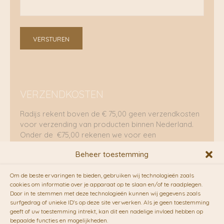
VERSTUREN
VERZENDKOSTEN
Radijs rekent boven de € 75,00 geen verzendkosten
voor verzending van producten binnen Nederland.
Onder de €75,00 rekenen we voor een
brievenbuspakje €5,70 en voor een pakket €8,95.
Beheer toestemming
Verzending per fietskoeriers
Om de beste ervaringen te bieden, gebruiken wij technologieën zoals
RADIJS werkt samen met de duurzame bezorgdienst
cookies om informatie over je apparaat op te slaan en/of te raadplegen.
Door in te stemmen met deze technologieën kunnen wij gegevens zoals
van
Fietskoeriers.nl
. Pakketten (mits voorradig) voor
surfgedrag of unieke ID's op deze site verwerken. Als je geen toestemming
10.00 uur besteld op een doordeweekse dag,
geeft of uw toestemming intrekt, kan dit een nadelige invloed hebben op
bezorgen zij soms nog op dezelfde dag in de
bepaalde functies en mogelijkheden.