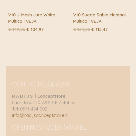
V10 J-Mesh Jute White
V10 Suede Sable Menthol
Multico | VEJA
Multico | VEJA
Oorspronkelijke
Huidige
Oorspronkelijke
Huidige
€
149,95
€
104,97
€
164,95
€
115,47
prijs
prijs
prijs
prijs
was:
is:
was:
is:
€ 149,95.
€ 104,97.
€ 164,95.
€ 115,47.
CONTACTGEGEVENS
R A D I J S | Conceptstore
Laarstraat 20 7201 CE Zutphen
Tel: 0575 484 002
info@radijsconceptstore.nl
OPENINGSTIJDEN WINKEL