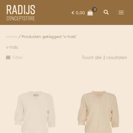
Ga
naar
Zoeken
€
0,00
de
inhoud
Home
/ Producten getagged “v-hals”
v-hals
Filter
Toont alle 2 resultaten