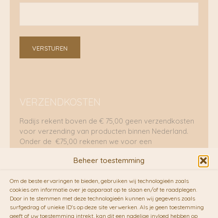
VERSTUREN
VERZENDKOSTEN
Radijs rekent boven de € 75,00 geen verzendkosten
voor verzending van producten binnen Nederland.
Onder de €75,00 rekenen we voor een
brievenbuspakje €5,70 en voor een pakket €8,95.
Beheer toestemming
Verzending per fietskoeriers
Om de beste ervaringen te bieden, gebruiken wij technologieën zoals
RADIJS werkt samen met de duurzame bezorgdienst
cookies om informatie over je apparaat op te slaan en/of te raadplegen.
Door in te stemmen met deze technologieën kunnen wij gegevens zoals
van
Fietskoeriers.nl
. Pakketten (mits voorradig) voor
surfgedrag of unieke ID's op deze site verwerken. Als je geen toestemming
10.00 uur besteld op een doordeweekse dag,
geeft of uw toestemming intrekt, kan dit een nadelige invloed hebben op