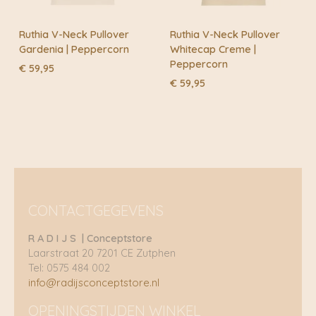
Ruthia V-Neck Pullover
Ruthia V-Neck Pullover
Gardenia | Peppercorn
Whitecap Creme |
Peppercorn
€
59,95
€
59,95
CONTACTGEGEVENS
R A D I J S | Conceptstore
Laarstraat 20 7201 CE Zutphen
Tel: 0575 484 002
info@radijsconceptstore.nl
OPENINGSTIJDEN WINKEL