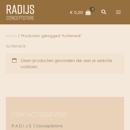
Ga
naar
Zoeken
€
0,00
de
inhoud
Home
/ Producten getagged “turtleneck”
turtleneck
Geen producten gevonden die aan je selectie
voldoen.
CONTACTGEGEVENS
R A D I J S | Conceptstore