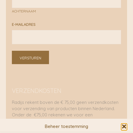
ACHTERNAAM
E-MAILADRES
VERSTUREN
VERZENDKOSTEN
Radijs rekent boven de € 75,00 geen verzendkosten
voor verzending van producten binnen Nederland.
Onder de €75,00 rekenen we voor een
brievenbuspakje €5,70 en voor een pakket €8,95.
Beheer toestemming
Verzending per fietskoeriers