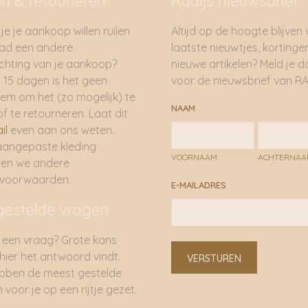
en & retouneren
Radijs nieuwsbrief
je je aankoop willen ruilen
Altijd op de hoogte blijven
had een andere
laatste nieuwtjes, kortinge
hting van je aankoop?
nieuwe artikelen? Meld je 
 15 dagen is het geen
voor de nieuwsbrief van RA
em om het (zo mogelijk) te
NAAM
of te retourneren. Laat dit
il
even aan ons weten.
aangepaste kleding
VOORNAAM
ACHTERNA
ren we andere
rvoorwaarden.
E-MAILADRES
gestelde vragen
 een vraag? Grote kans
 hier het antwoord vindt.
VERSTUREN
bben de meest gestelde
 voor je op een rijtje gezet.