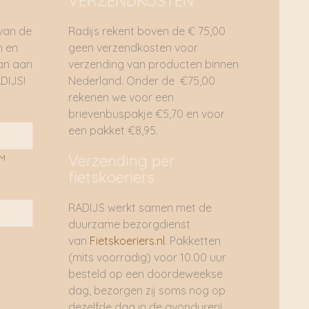
VERZENDKOSTEN
 van de
Radijs rekent boven de € 75,00
n en
geen verzendkosten voor
dan aan
verzending van producten binnen
DIJS!
Nederland. Onder de €75,00
rekenen we voor een
brievenbuspakje €5,70 en voor
een pakket €8,95.
Verzending per
AM
fietskoeriers
RADIJS werkt samen met de
duurzame bezorgdienst
van
Fietskoeriers.nl
. Pakketten
(mits voorradig) voor 10.00 uur
besteld op een doordeweekse
dag, bezorgen zij soms nog op
dezelfde dag in de avonduren!