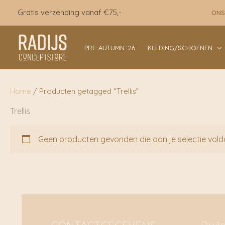
Ga
Gratis verzending vanaf €75,-
ONS
naar
de
inhoud
PRE-AUTUMN ‘26
KLEDING/SCHOENEN
Home
/ Producten getagged “Trellis”
Trellis
Geen producten gevonden die aan je selectie vold