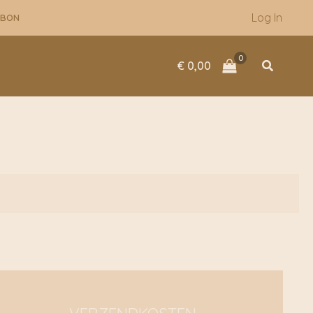
Log In
UBON
Zoeken
€
0,00