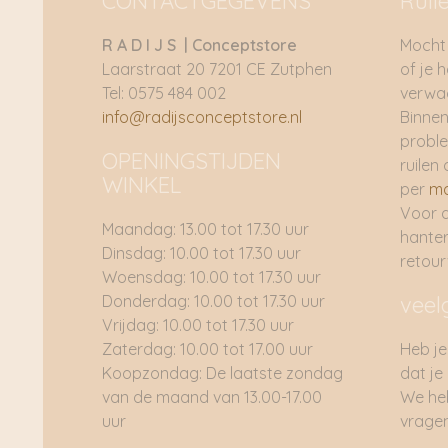
CONTACTGEGEVENS
Ruil
R A D I J S | Conceptstore
Mocht 
Laarstraat 20 7201 CE Zutphen
of je 
Tel: 0575 484 002
verwac
info@radijsconceptstore.nl
Binnen
proble
OPENINGSTIJDEN
ruilen 
WINKEL
per
ma
Voor 
Maandag: 13.00 tot 17.30 uur
hante
Dinsdag: 10.00 tot 17.30 uur
retou
Woensdag: 10.00 tot 17.30 uur
Donderdag: 10.00 tot 17.30 uur
veel
Vrijdag: 10.00 tot 17.30 uur
Zaterdag: 10.00 tot 17.00 uur
Heb je
Koopzondag: De laatste zondag
dat je
van de maand van 13.00-17.00
We he
uur
vragen