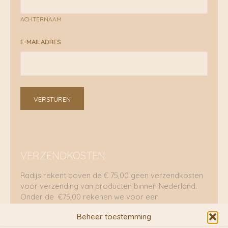
ACHTERNAAM
E-MAILADRES
VERSTUREN
VERZENDKOSTEN
Radijs rekent boven de € 75,00 geen verzendkosten
voor verzending van producten binnen Nederland.
Onder de €75,00 rekenen we voor een
brievenbuspakje €5,70 en voor een pakket €8,95.
Beheer toestemming
Verzending per fietskoeriers