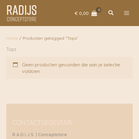
Ga
naar
Zoeken
€
0,00
de
inhoud
Home
/ Producten getagged “Tops”
Tops
Geen producten gevonden die aan je selectie
voldoen.
CONTACTGEGEVENS
R A D I J S | Conceptstore