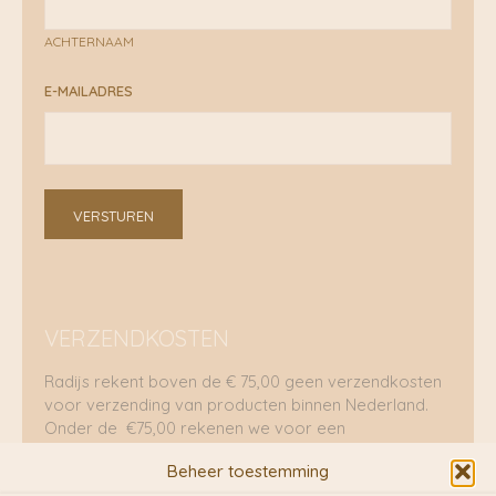
ACHTERNAAM
E-MAILADRES
VERSTUREN
VERZENDKOSTEN
Radijs rekent boven de € 75,00 geen verzendkosten
voor verzending van producten binnen Nederland.
Onder de €75,00 rekenen we voor een
brievenbuspakje €5,70 en voor een pakket €8,95.
Beheer toestemming
Verzending per fietskoeriers