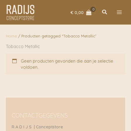
Ga
naar
Zoeken
€
0,00
de
inhoud
Home
/ Producten getagged “Tobacco Metallic”
Tobacco Metallic
Geen producten gevonden die aan je selectie
voldoen.
CONTACTGEGEVENS
R A D I J S | Conceptstore