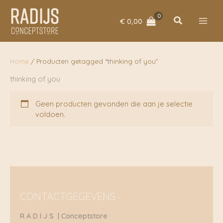
Ga
naar
Zoeken
€
0,00
de
inhoud
Home
/ Producten getagged “thinking of you”
thinking of you
Geen producten gevonden die aan je selectie
voldoen.
CONTACTGEGEVENS
R A D I J S | Conceptstore