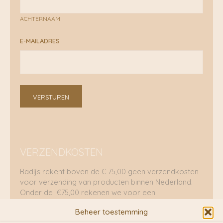
ACHTERNAAM
E-MAILADRES
VERSTUREN
VERZENDKOSTEN
Radijs rekent boven de € 75,00 geen verzendkosten
voor verzending van producten binnen Nederland.
Onder de €75,00 rekenen we voor een
brievenbuspakje €5,70 en voor een pakket €8,95.
Beheer toestemming
Verzending per fietskoeriers