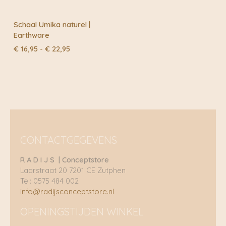
Schaal Umika naturel |
Earthware
Prijsklasse:
€
16,95
-
€
22,95
€ 16,95
tot
€ 22,95
CONTACTGEGEVENS
R A D I J S | Conceptstore
Laarstraat 20 7201 CE Zutphen
Tel: 0575 484 002
info@radijsconceptstore.nl
OPENINGSTIJDEN WINKEL