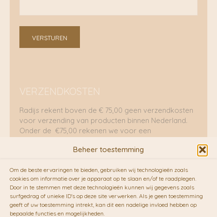
VERSTUREN
VERZENDKOSTEN
Radijs rekent boven de € 75,00 geen verzendkosten
voor verzending van producten binnen Nederland.
Onder de €75,00 rekenen we voor een
brievenbuspakje €5,70 en voor een pakket €8,95.
Beheer toestemming
Verzending per fietskoeriers
Om de beste ervaringen te bieden, gebruiken wij technologieën zoals
RADIJS werkt samen met de duurzame bezorgdienst
cookies om informatie over je apparaat op te slaan en/of te raadplegen.
Door in te stemmen met deze technologieën kunnen wij gegevens zoals
van
Fietskoeriers.nl
. Pakketten (mits voorradig) voor
surfgedrag of unieke ID's op deze site verwerken. Als je geen toestemming
10.00 uur besteld op een doordeweekse dag,
geeft of uw toestemming intrekt, kan dit een nadelige invloed hebben op
bezorgen zij soms nog op dezelfde dag in de
bepaalde functies en mogelijkheden.