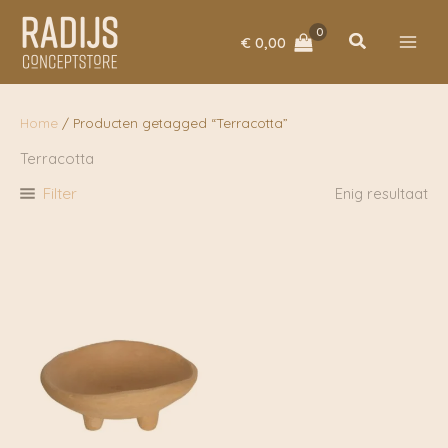
Ga
naar
Zoeken
€
0,00
de
inhoud
Home
/ Producten getagged “Terracotta”
Terracotta
Filter
Enig resultaat