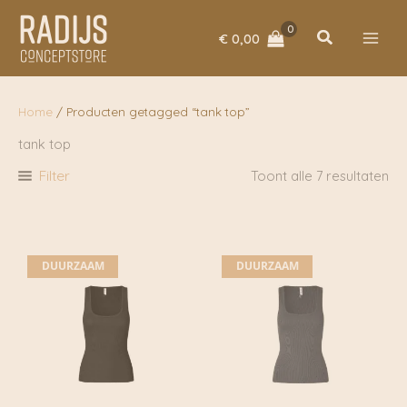
Ga
naar
Zoeken
€
0,00
de
inhoud
Home
/ Producten getagged “tank top”
tank top
Filter
Toont alle 7 resultaten
DUURZAAM
DUURZAAM