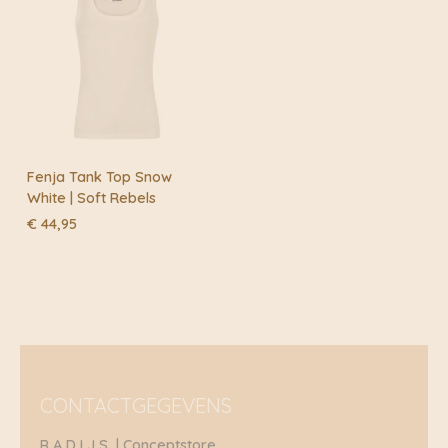
Fenja Tank Top Snow
White | Soft Rebels
€
44,95
CONTACTGEGEVENS
R A D I J S | Conceptstore