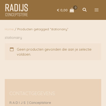
Ga
naar
Zoeken
€
0,00
de
inhoud
Home
/ Producten getagged “stationairy”
stationairy
Geen producten gevonden die aan je selectie
voldoen.
CONTACTGEGEVENS
R A D I J S | Conceptstore