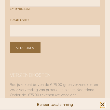
ACHTERNAAM
E-MAILADRES
VERSTUREN
VERZENDKOSTEN
Radijs rekent boven de € 75,00 geen verzendkosten
voor verzending van producten binnen Nederland.
Onder de €75,00 rekenen we voor een
brievenbuspakje €5,70 en voor een pakket €8,95.
Beheer toestemming
Verzending per fietskoeriers