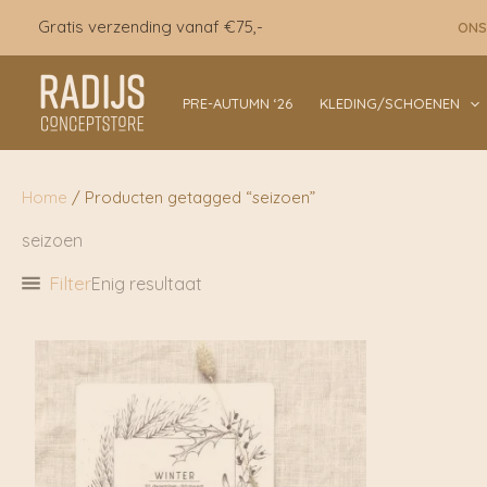
Ga
Gratis verzending vanaf €75,-
ONS
naar
de
inhoud
PRE-AUTUMN ‘26
KLEDING/SCHOENEN
Home
/ Producten getagged “seizoen”
seizoen
Filter
Enig resultaat