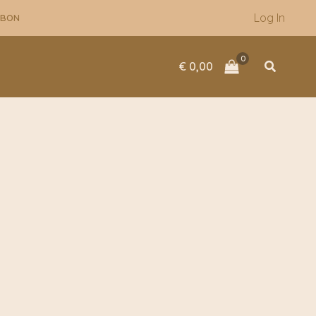
Log In
UBON
Zoeken
€
0,00