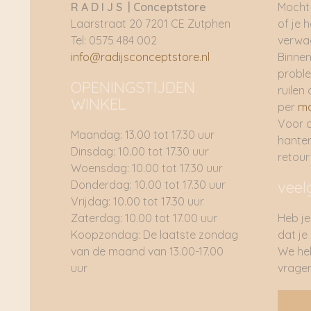
R A D I J S | Conceptstore
Mocht 
Laarstraat 20 7201 CE Zutphen
of je 
Tel: 0575 484 002
verwac
info@radijsconceptstore.nl
Binnen
proble
OPENINGSTIJDEN
ruilen 
WINKEL
per
ma
Voor 
Maandag: 13.00 tot 17.30 uur
hante
Dinsdag: 10.00 tot 17.30 uur
retou
Woensdag: 10.00 tot 17.30 uur
Donderdag: 10.00 tot 17.30 uur
veel
Vrijdag: 10.00 tot 17.30 uur
Zaterdag: 10.00 tot 17.00 uur
Heb je
Koopzondag: De laatste zondag
dat je
van de maand van 13.00-17.00
We he
uur
vragen