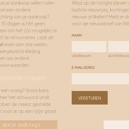
je je aankoop willen ruilen
Altijd op de hoogte blijven
had een andere
laatste nieuwtjes, kortinge
hting van je aankoop?
nieuwe artikelen? Meld je 
 15 dagen is het geen
voor de nieuwsbrief van RA
em om het (zo mogelijk) te
NAAM
of te retourneren. Laat dit
il
even aan ons weten.
aangepaste kleding
VOORNAAM
ACHTERNA
ren we andere
rvoorwaarden.
E-MAILADRES
gestelde vragen
 een vraag? Grote kans
 hier het antwoord vindt.
VERSTUREN
bben de meest gestelde
 voor je op een rijtje gezet.
BEKIJK ONZE FAQ'S