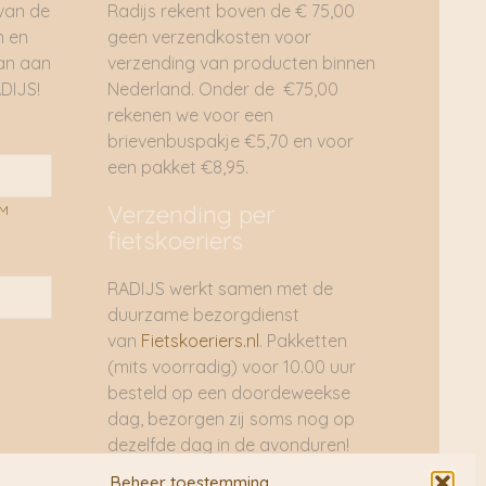
 van de
Radijs rekent boven de € 75,00
n en
geen verzendkosten voor
dan aan
verzending van producten binnen
DIJS!
Nederland. Onder de €75,00
rekenen we voor een
brievenbuspakje €5,70 en voor
een pakket €8,95.
Verzending per
AM
fietskoeriers
RADIJS werkt samen met de
duurzame bezorgdienst
van
Fietskoeriers.nl
. Pakketten
(mits voorradig) voor 10.00 uur
besteld op een doordeweekse
dag, bezorgen zij soms nog op
dezelfde dag in de avonduren!
Brievenbuspakjes de volgende
Beheer toestemming