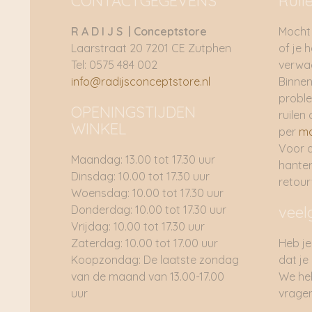
CONTACTGEGEVENS
Ruil
R A D I J S | Conceptstore
Mocht 
Laarstraat 20 7201 CE Zutphen
of je 
Tel: 0575 484 002
verwac
info@radijsconceptstore.nl
Binnen
proble
OPENINGSTIJDEN
ruilen 
WINKEL
per
ma
Voor 
Maandag: 13.00 tot 17.30 uur
hante
Dinsdag: 10.00 tot 17.30 uur
retou
Woensdag: 10.00 tot 17.30 uur
Donderdag: 10.00 tot 17.30 uur
veel
Vrijdag: 10.00 tot 17.30 uur
Zaterdag: 10.00 tot 17.00 uur
Heb je
Koopzondag: De laatste zondag
dat je
van de maand van 13.00-17.00
We he
uur
vragen