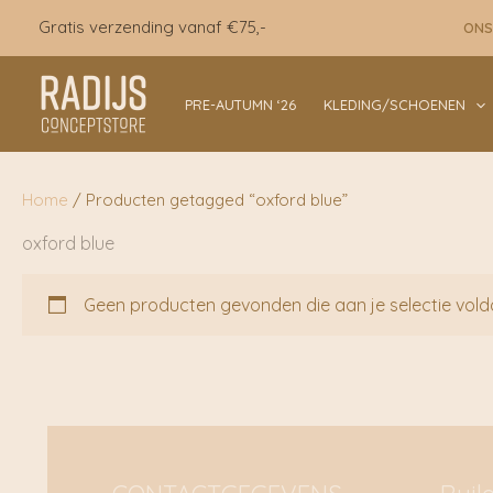
Ga
Gratis verzending vanaf €75,-
ONS
naar
de
inhoud
PRE-AUTUMN ‘26
KLEDING/SCHOENEN
Home
/ Producten getagged “oxford blue”
oxford blue
Geen producten gevonden die aan je selectie vold