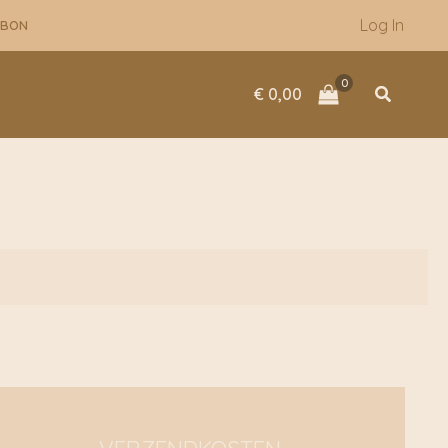
Log In
UBON
Zoeken
€
0,00