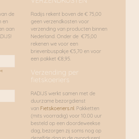
VERZENDKOSTEN
 van de
Radijs rekent boven de € 75,00
n en
geen verzendkosten voor
dan aan
verzending van producten binnen
DIJS!
Nederland. Onder de €75,00
rekenen we voor een
brievenbuspakje €5,70 en voor
een pakket €8,95.
Verzending per
AM
fietskoeriers
RADIJS werkt samen met de
duurzame bezorgdienst
van
Fietskoeriers.nl
. Pakketten
(mits voorradig) voor 10.00 uur
besteld op een doordeweekse
dag, bezorgen zij soms nog op
dezelfde dag in de avonduren!