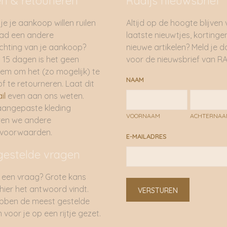
en & retouneren
Radijs nieuwsbrief
je je aankoop willen ruilen
Altijd op de hoogte blijven
had een andere
laatste nieuwtjes, kortinge
hting van je aankoop?
nieuwe artikelen? Meld je 
 15 dagen is het geen
voor de nieuwsbrief van RA
em om het (zo mogelijk) te
NAAM
of te retourneren. Laat dit
il
even aan ons weten.
aangepaste kleding
VOORNAAM
ACHTERNA
ren we andere
rvoorwaarden.
E-MAILADRES
gestelde vragen
 een vraag? Grote kans
 hier het antwoord vindt.
VERSTUREN
bben de meest gestelde
 voor je op een rijtje gezet.