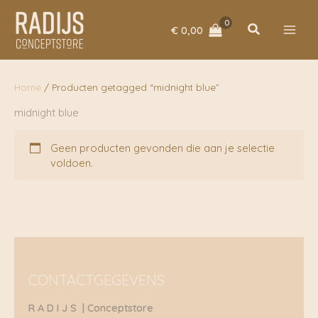
Ga
naar
Zoeken
€
0,00
de
inhoud
Home
/ Producten getagged “midnight blue”
midnight blue
Geen producten gevonden die aan je selectie
voldoen.
CONTACTGEGEVENS
R A D I J S | Conceptstore