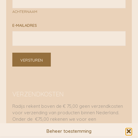
ACHTERNAAM
E-MAILADRES
VERSTUREN
VERZENDKOSTEN
Radijs rekent boven de € 75,00 geen verzendkosten
voor verzending van producten binnen Nederland.
Onder de €75,00 rekenen we voor een
brievenbuspakje €5,70 en voor een pakket €8,95.
Beheer toestemming
Verzending per fietskoeriers