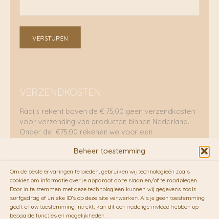
VERSTUREN
VERZENDKOSTEN
Radijs rekent boven de € 75,00 geen verzendkosten
voor verzending van producten binnen Nederland.
Onder de €75,00 rekenen we voor een
brievenbuspakje €5,70 en voor een pakket €8,95.
Beheer toestemming
Verzending per fietskoeriers
Om de beste ervaringen te bieden, gebruiken wij technologieën zoals
RADIJS werkt samen met de duurzame bezorgdienst
cookies om informatie over je apparaat op te slaan en/of te raadplegen.
Door in te stemmen met deze technologieën kunnen wij gegevens zoals
van
Fietskoeriers.nl
. Pakketten (mits voorradig) voor
surfgedrag of unieke ID's op deze site verwerken. Als je geen toestemming
10.00 uur besteld op een doordeweekse dag,
geeft of uw toestemming intrekt, kan dit een nadelige invloed hebben op
bezorgen zij soms nog op dezelfde dag in de
bepaalde functies en mogelijkheden.