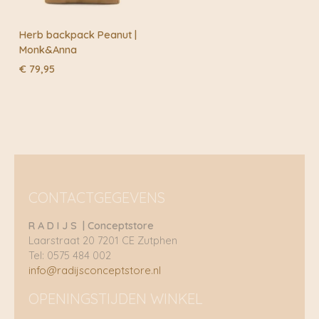
Herb backpack Peanut |
Monk&Anna
€
79,95
CONTACTGEGEVENS
R A D I J S | Conceptstore
Laarstraat 20 7201 CE Zutphen
Tel: 0575 484 002
info@radijsconceptstore.nl
OPENINGSTIJDEN WINKEL