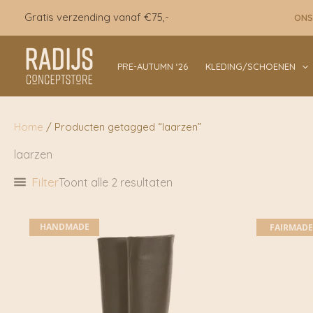
Ga
Gratis verzending vanaf €75,-
ONS
naar
de
inhoud
PRE-AUTUMN ‘26
KLEDING/SCHOENEN
Home
/ Producten getagged “laarzen”
laarzen
Filter
Toont alle 2 resultaten
HANDMADE
FAIRMADE