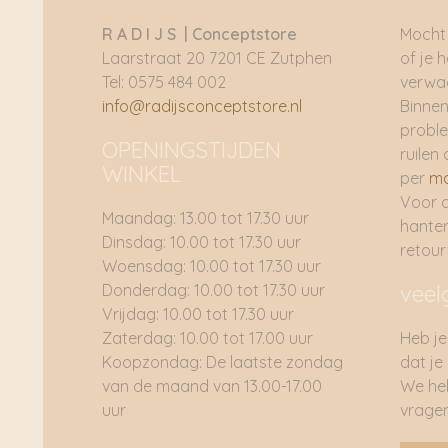
R A D I J S | Conceptstore
Mocht 
Laarstraat 20 7201 CE Zutphen
of je 
Tel: 0575 484 002
verwac
info@radijsconceptstore.nl
Binnen
proble
OPENINGSTIJDEN
ruilen 
WINKEL
per
ma
Voor 
Maandag: 13.00 tot 17.30 uur
hante
Dinsdag: 10.00 tot 17.30 uur
retou
Woensdag: 10.00 tot 17.30 uur
Donderdag: 10.00 tot 17.30 uur
veel
Vrijdag: 10.00 tot 17.30 uur
Zaterdag: 10.00 tot 17.00 uur
Heb je
Koopzondag: De laatste zondag
dat je
van de maand van 13.00-17.00
We he
uur
vragen