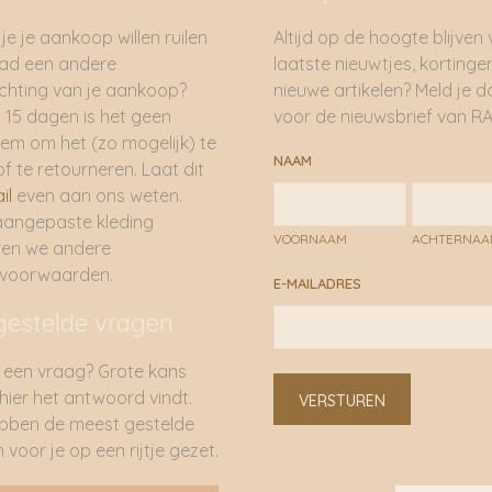
je je aankoop willen ruilen
Altijd op de hoogte blijven
had een andere
laatste nieuwtjes, kortinge
hting van je aankoop?
nieuwe artikelen? Meld je 
 15 dagen is het geen
voor de nieuwsbrief van RA
em om het (zo mogelijk) te
NAAM
of te retourneren. Laat dit
il
even aan ons weten.
aangepaste kleding
VOORNAAM
ACHTERNA
ren we andere
rvoorwaarden.
E-MAILADRES
gestelde vragen
 een vraag? Grote kans
 hier het antwoord vindt.
VERSTUREN
bben de meest gestelde
 voor je op een rijtje gezet.