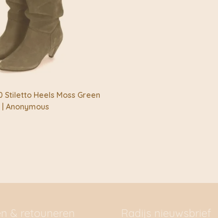
 Stiletto Heels Moss Green
e | Anonymous
en & retouneren
Radijs nieuwsbrief