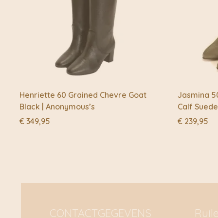
Henriette 60 Grained Chevre Goat
Jasmina 50
Black | Anonymous’s
Calf Sued
€
349,95
€
239,95
CONTACTGEGEVENS
Ruil