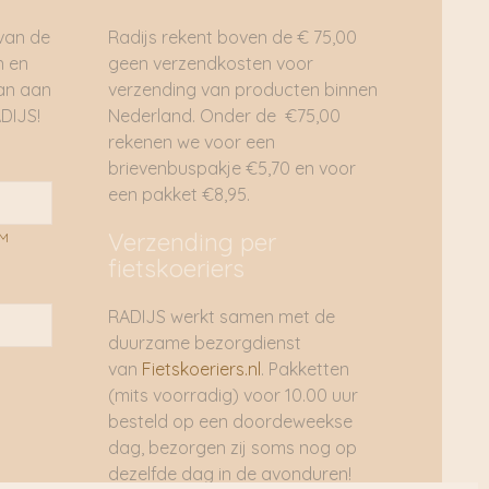
 van de
Radijs rekent boven de € 75,00
n en
geen verzendkosten voor
dan aan
verzending van producten binnen
DIJS!
Nederland. Onder de €75,00
rekenen we voor een
brievenbuspakje €5,70 en voor
een pakket €8,95.
Verzending per
AM
fietskoeriers
RADIJS werkt samen met de
duurzame bezorgdienst
van
Fietskoeriers.nl
. Pakketten
(mits voorradig) voor 10.00 uur
besteld op een doordeweekse
dag, bezorgen zij soms nog op
dezelfde dag in de avonduren!