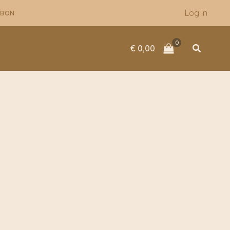
Log In
UBON
Zoeken
€
0,00