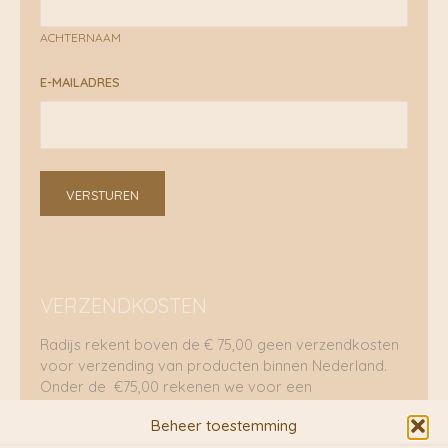
ACHTERNAAM
E-MAILADRES
VERSTUREN
VERZENDKOSTEN
Radijs rekent boven de € 75,00 geen verzendkosten
voor verzending van producten binnen Nederland.
Onder de €75,00 rekenen we voor een
brievenbuspakje €5,70 en voor een pakket €8,95.
Beheer toestemming
Verzending per fietskoeriers