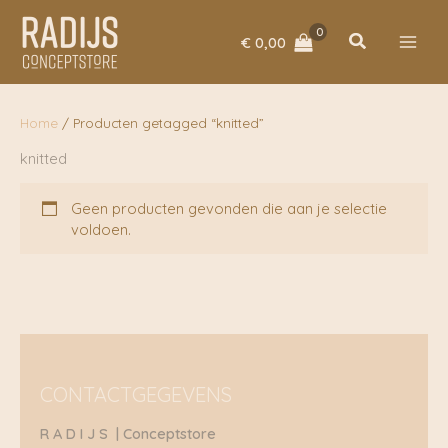
Ga
naar
Zoeken
€
0,00
de
inhoud
Home
/ Producten getagged “knitted”
knitted
Geen producten gevonden die aan je selectie
voldoen.
CONTACTGEGEVENS
R A D I J S | Conceptstore