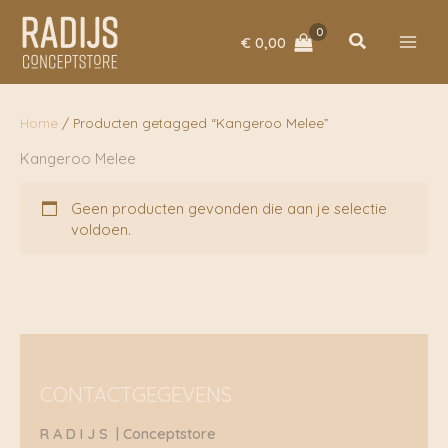
Ga
naar
Zoeken
€
0,00
de
inhoud
Home
/ Producten getagged “Kangeroo Melee”
Kangeroo Melee
Geen producten gevonden die aan je selectie
voldoen.
CONTACTGEGEVENS
R A D I J S | Conceptstore