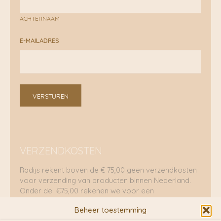
ACHTERNAAM
E-MAILADRES
VERSTUREN
VERZENDKOSTEN
Radijs rekent boven de € 75,00 geen verzendkosten
voor verzending van producten binnen Nederland.
Onder de €75,00 rekenen we voor een
brievenbuspakje €5,70 en voor een pakket €8,95.
Beheer toestemming
Verzending per fietskoeriers