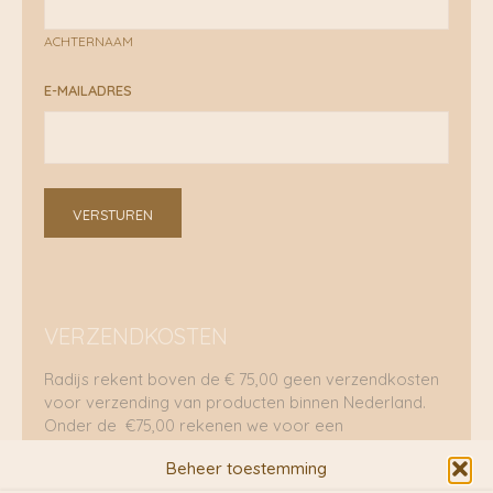
ACHTERNAAM
E-MAILADRES
VERSTUREN
VERZENDKOSTEN
Radijs rekent boven de € 75,00 geen verzendkosten
voor verzending van producten binnen Nederland.
Onder de €75,00 rekenen we voor een
brievenbuspakje €5,70 en voor een pakket €8,95.
Beheer toestemming
Verzending per fietskoeriers