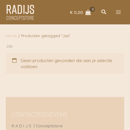
Ga
naar
Zoeken
€
0,00
de
inhoud
Home
/ Producten getagged “Jas”
Jas
Geen producten gevonden die aan je selectie
voldoen.
CONTACTGEGEVENS
R A D I J S | Conceptstore