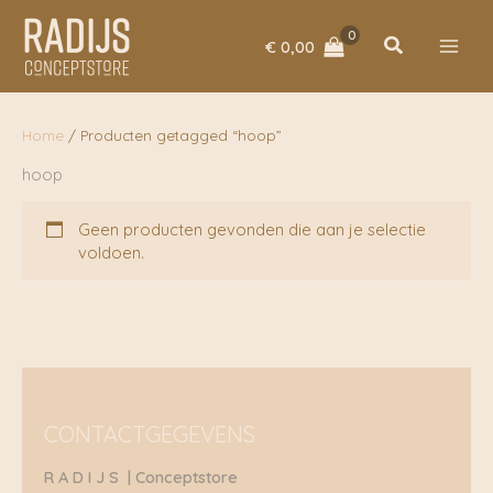
Ga
naar
Zoeken
€
0,00
de
inhoud
Home
/ Producten getagged “hoop”
hoop
Geen producten gevonden die aan je selectie
voldoen.
CONTACTGEGEVENS
R A D I J S | Conceptstore