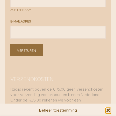
ACHTERNAAM
E-MAILADRES
VERSTUREN
VERZENDKOSTEN
Radijs rekent boven de € 75,00 geen verzendkosten
voor verzending van producten binnen Nederland.
Onder de €75,00 rekenen we voor een
brievenbuspakje €5,70 en voor een pakket €8,95.
Beheer toestemming
Verzending per fietskoeriers