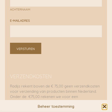
ACHTERNAAM
E-MAILADRES
VERSTUREN
VERZENDKOSTEN
Radijs rekent boven de € 75,00 geen verzendkosten
voor verzending van producten binnen Nederland.
Onder de €75,00 rekenen we voor een
brievenbuspakje €5,70 en voor een pakket €8,95.
Beheer toestemming
Verzending per fietskoeriers