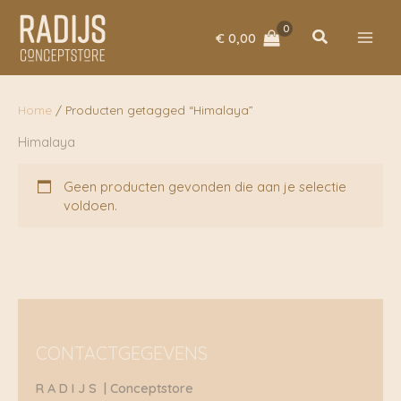
Ga
naar
Zoeken
€
0,00
de
inhoud
Home
/ Producten getagged “Himalaya”
Himalaya
Geen producten gevonden die aan je selectie
voldoen.
CONTACTGEGEVENS
R A D I J S | Conceptstore