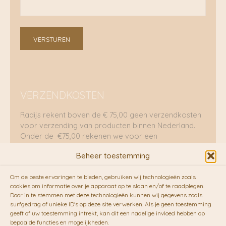
VERSTUREN
VERZENDKOSTEN
Radijs rekent boven de € 75,00 geen verzendkosten
voor verzending van producten binnen Nederland.
Onder de €75,00 rekenen we voor een
brievenbuspakje €5,70 en voor een pakket €8,95.
Beheer toestemming
Verzending per fietskoeriers
Om de beste ervaringen te bieden, gebruiken wij technologieën zoals
RADIJS werkt samen met de duurzame bezorgdienst
cookies om informatie over je apparaat op te slaan en/of te raadplegen.
Door in te stemmen met deze technologieën kunnen wij gegevens zoals
van
Fietskoeriers.nl
. Pakketten (mits voorradig) voor
surfgedrag of unieke ID's op deze site verwerken. Als je geen toestemming
10.00 uur besteld op een doordeweekse dag,
geeft of uw toestemming intrekt, kan dit een nadelige invloed hebben op
bezorgen zij soms nog op dezelfde dag in de
bepaalde functies en mogelijkheden.