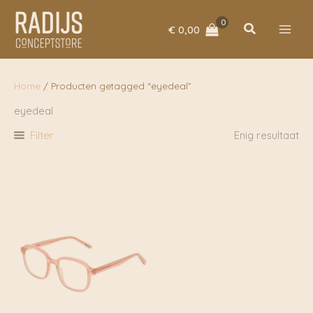
Ga
naar
Zoeken
€
0,00
de
inhoud
Home
/ Producten getagged “eyedeal”
eyedeal
Filter
Enig resultaat