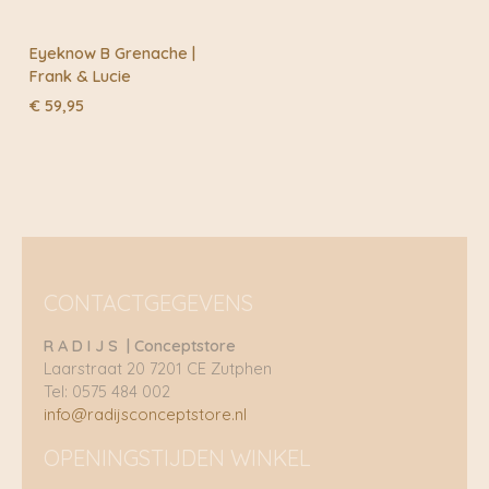
Eyeknow B Grenache |
Frank & Lucie
€
59,95
CONTACTGEGEVENS
R A D I J S | Conceptstore
Laarstraat 20 7201 CE Zutphen
Tel: 0575 484 002
info@radijsconceptstore.nl
OPENINGSTIJDEN WINKEL