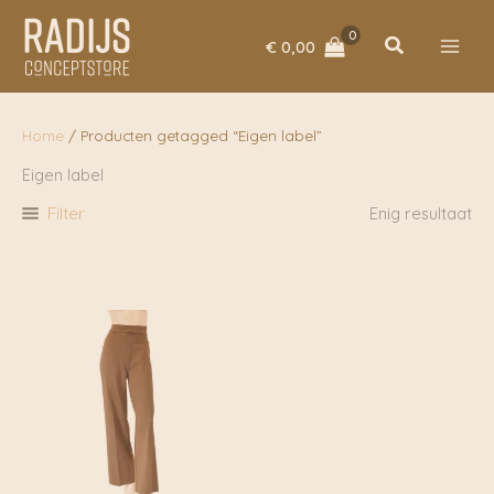
Ga
naar
Zoeken
€
0,00
de
inhoud
Home
/ Producten getagged “Eigen label”
Eigen label
Filter
Enig resultaat