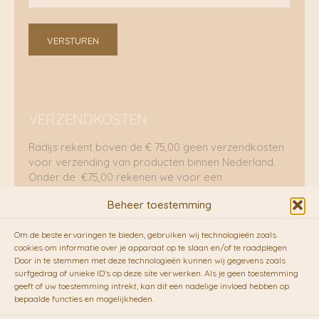
VERSTUREN
VERZENDKOSTEN
Radijs rekent boven de € 75,00 geen verzendkosten
voor verzending van producten binnen Nederland.
Onder de €75,00 rekenen we voor een
brievenbuspakje €5,70 en voor een pakket €8,95.
Beheer toestemming
Verzending per fietskoeriers
Om de beste ervaringen te bieden, gebruiken wij technologieën zoals
RADIJS werkt samen met de duurzame bezorgdienst
cookies om informatie over je apparaat op te slaan en/of te raadplegen.
Door in te stemmen met deze technologieën kunnen wij gegevens zoals
van
Fietskoeriers.nl
. Pakketten (mits voorradig) voor
surfgedrag of unieke ID's op deze site verwerken. Als je geen toestemming
10.00 uur besteld op een doordeweekse dag,
geeft of uw toestemming intrekt, kan dit een nadelige invloed hebben op
bezorgen zij soms nog op dezelfde dag in de
bepaalde functies en mogelijkheden.
avonduren! Brievenbuspakjes de volgende dag. En