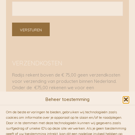
VERSTUREN
VERZENDKOSTEN
Radijs rekent boven de € 75,00 geen verzendkosten
voor verzending van producten binnen Nederland.
Onder de €75,00 rekenen we voor een
brievenbuspakje €5,70 en voor een pakket €8,95.
Beheer toestemming
Verzending per fietskoeriers
Om de beste ervaringen te bieden, gebruiken wij technologieën zoals
RADIJS werkt samen met de duurzame bezorgdienst
cookies om informatie over je apparaat op te slaan en/of te raadplegen.
Door in te stemmen met deze technologieën kunnen wij gegevens zoals
van
Fietskoeriers.nl
. Pakketten (mits voorradig) voor
surfgedrag of unieke ID's op deze site verwerken. Als je geen toestemming
10.00 uur besteld op een doordeweekse dag,
geeft of uw toestemming intrekt, kan dit een nadelige invloed hebben op