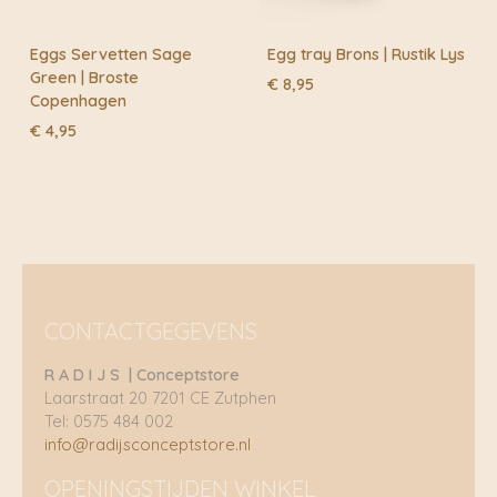
Eggs Servetten Sage
Egg tray Brons | Rustik Lys
Green | Broste
€
8,95
Copenhagen
€
4,95
CONTACTGEGEVENS
R A D I J S | Conceptstore
Laarstraat 20 7201 CE Zutphen
Tel: 0575 484 002
info@radijsconceptstore.nl
OPENINGSTIJDEN WINKEL