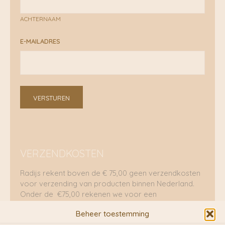
ACHTERNAAM
E-MAILADRES
VERSTUREN
VERZENDKOSTEN
Radijs rekent boven de € 75,00 geen verzendkosten
voor verzending van producten binnen Nederland.
Onder de €75,00 rekenen we voor een
brievenbuspakje €5,70 en voor een pakket €8,95.
Beheer toestemming
Verzending per fietskoeriers