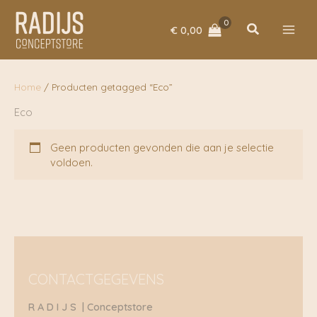
Ga
naar
Zoeken
€
0,00
de
inhoud
Home
/ Producten getagged “Eco”
Eco
Geen producten gevonden die aan je selectie
voldoen.
CONTACTGEGEVENS
R A D I J S | Conceptstore