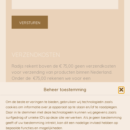
VERSTUREN
VERZENDKOSTEN
Radijs rekent boven de € 75,00 geen verzendkosten
voor verzending van producten binnen Nederland.
Onder de €75,00 rekenen we voor een
brievenbuspakje €5,70 en voor een pakket €8,95.
Beheer toestemming
Verzending per fietskoeriers
Om de beste ervaringen te bieden, gebruiken wij technologieën zoals
RADIJS werkt samen met de duurzame bezorgdienst
cookies om informatie over je apparaat op te slaan en/of te raadplegen.
Door in te stemmen met deze technologieën kunnen wij gegevens zoals
van
Fietskoeriers.nl
. Pakketten (mits voorradig) voor
surfgedrag of unieke ID's op deze site verwerken. Als je geen toestemming
10.00 uur besteld op een doordeweekse dag,
geeft of uw toestemming intrekt, kan dit een nadelige invloed hebben op
bezorgen zij soms nog op dezelfde dag in de
bepaalde functies en mogelijkheden.