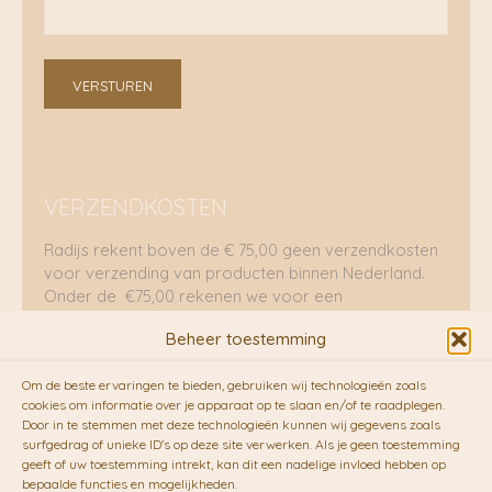
VERSTUREN
VERZENDKOSTEN
Radijs rekent boven de € 75,00 geen verzendkosten
voor verzending van producten binnen Nederland.
Onder de €75,00 rekenen we voor een
brievenbuspakje €5,70 en voor een pakket €8,95.
Beheer toestemming
Verzending per fietskoeriers
Om de beste ervaringen te bieden, gebruiken wij technologieën zoals
RADIJS werkt samen met de duurzame bezorgdienst
cookies om informatie over je apparaat op te slaan en/of te raadplegen.
Door in te stemmen met deze technologieën kunnen wij gegevens zoals
van
Fietskoeriers.nl
. Pakketten (mits voorradig) voor
surfgedrag of unieke ID's op deze site verwerken. Als je geen toestemming
10.00 uur besteld op een doordeweekse dag,
geeft of uw toestemming intrekt, kan dit een nadelige invloed hebben op
bezorgen zij soms nog op dezelfde dag in de
bepaalde functies en mogelijkheden.