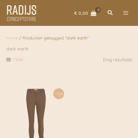
Ga
naar
Zoeken
€
0,00
de
inhoud
Home
/ Producten getagged “dark earth”
dark earth
Filter
Enig resultaat
-20%