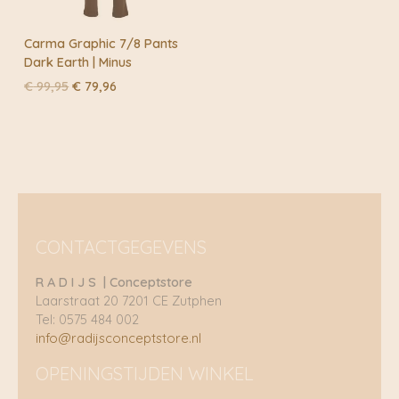
Carma Graphic 7/8 Pants
Dark Earth | Minus
Oorspronkelijke
Huidige
€
99,95
€
79,96
prijs
prijs
was:
is:
€ 99,95.
€ 79,96.
CONTACTGEGEVENS
R A D I J S | Conceptstore
Laarstraat 20 7201 CE Zutphen
Tel: 0575 484 002
info@radijsconceptstore.nl
OPENINGSTIJDEN WINKEL