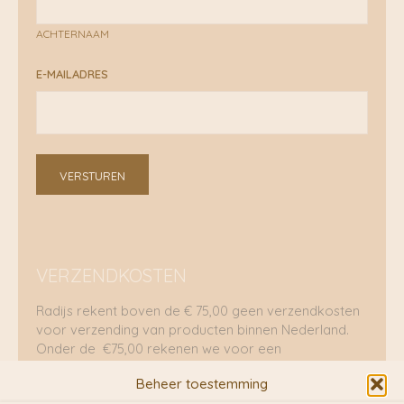
ACHTERNAAM
E-MAILADRES
VERSTUREN
VERZENDKOSTEN
Radijs rekent boven de € 75,00 geen verzendkosten
voor verzending van producten binnen Nederland.
Onder de €75,00 rekenen we voor een
brievenbuspakje €5,70 en voor een pakket €8,95.
Beheer toestemming
Verzending per fietskoeriers