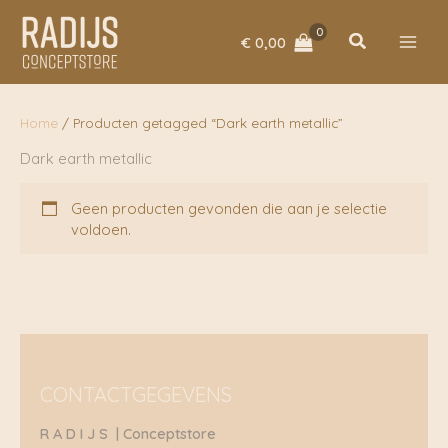
Ga
naar
Zoeken
€
0,00
de
inhoud
Home
/ Producten getagged “Dark earth metallic”
Dark earth metallic
Geen producten gevonden die aan je selectie
voldoen.
CONTACTGEGEVENS
R A D I J S | Conceptstore