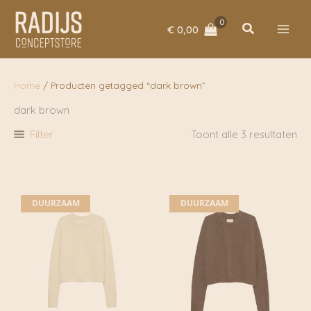
Ga
naar
Zoeken
€
0,00
de
inhoud
Home
/ Producten getagged “dark brown”
dark brown
Filter
Toont alle 3 resultaten
DUURZAAM
DUURZAAM