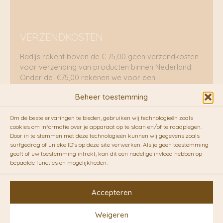
VERZENDKOSTEN
Radijs rekent boven de € 75,00 geen verzendkosten
voor verzending van producten binnen Nederland.
Onder de €75,00 rekenen we voor een
brievenbuspakje €5,70 en voor een pakket €8,95.
Beheer toestemming
Verzending per fietskoeriers
Om de beste ervaringen te bieden, gebruiken wij technologieën zoals
RADIJS werkt samen met de duurzame bezorgdienst
cookies om informatie over je apparaat op te slaan en/of te raadplegen.
Door in te stemmen met deze technologieën kunnen wij gegevens zoals
van
Fietskoeriers.nl
. Pakketten (mits voorradig) voor
surfgedrag of unieke ID's op deze site verwerken. Als je geen toestemming
10.00 uur besteld op een doordeweekse dag,
geeft of uw toestemming intrekt, kan dit een nadelige invloed hebben op
bezorgen zij soms nog op dezelfde dag in de
bepaalde functies en mogelijkheden.
avonduren! Brievenbuspakjes de volgende dag. En
waar mogelijk ook echt op de fiets!!
Accepteren
Weigeren